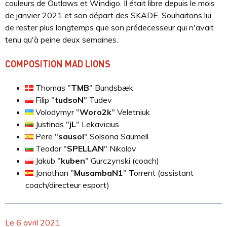
couleurs de Outlaws et Windigo. Il était libre depuis le mois
de janvier 2021 et son départ des SKADE. Souhaitons lui
de rester plus longtemps que son prédecesseur qui n'avait
tenu qu'à peine deux semaines.
COMPOSITION MAD LIONS
Thomas "
⁠TMB⁠
" Bundsbæk
Filip "
⁠tudsoN⁠
" Tudev
Volodymyr "
⁠Woro2k⁠
" Veletniuk
Justinas "
⁠jL⁠
" Lekavicius
Pere "
⁠sausol⁠
" Solsona Saumell
Teodor "
⁠SPELLAN⁠
" Nikolov
Jakub "
⁠kuben⁠
" Gurczynski (coach)
Jonathan "
⁠MusambaN1⁠
" Torrent (assistant
coach/directeur esport)
Le 6 avril 2021