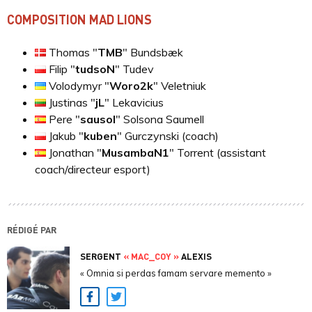
COMPOSITION MAD LIONS
Thomas "
⁠TMB⁠
" Bundsbæk
Filip "
⁠tudsoN⁠
" Tudev
Volodymyr "
⁠Woro2k⁠
" Veletniuk
Justinas "
⁠jL⁠
" Lekavicius
Pere "
⁠sausol⁠
" Solsona Saumell
Jakub "
⁠kuben⁠
" Gurczynski (coach)
Jonathan "
⁠MusambaN1⁠
" Torrent (assistant
coach/directeur esport)
RÉDIGÉ PAR
SERGENT
« MAC_COY »
ALEXIS
« Omnia si perdas famam servare memento »
Facebook
Twitter