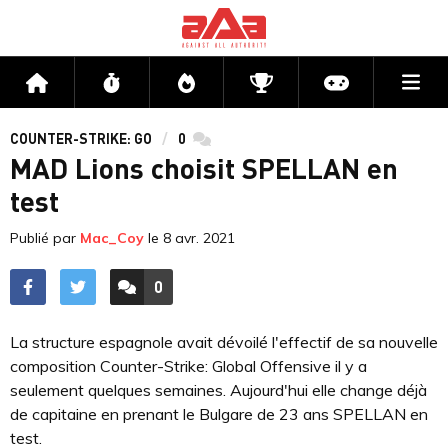
Me
Accueil
Flux
Directs
Compétitions
Actu jeux v
COUNTER-STRIKE: GO
0
commentaires
MAD Lions choisit SPELLAN⁠ en
test
Publié par
Mac_Coy
le
8 avr. 2021
0
ACCÉDER AUX
COMMENTAIRES
La structure espagnole avait dévoilé l'effectif de sa nouvelle
composition Counter-Strike: Global Offensive il y a
seulement quelques semaines. Aujourd'hui elle change déjà
de capitaine en prenant le Bulgare de 23 ans SPELLAN en
test.