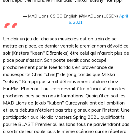
son départ en mars, le Finlandais Miikka "suNny" Kemppi.
— MAD Lions CS:GO English (@MADLions_CSEN)
April
6, 2021
Un clair un jeu de chaises musicales est en train de se
mettre en place, ce dernier verrait le premier nom dévoilé ce
soir (Kristers "⁠keen⁠" Dārznieks) être celui qui n'aurait plus de
place pour s'assoir. Son poste serait donc occupé
prochainement par le Néerlandais en provenance de
mousesports Chris "chrisJ" de Jong, tandis que Miikka
"suNny" Kemppi passerait définitivement titulaire chez
FunPlus Phoenix. Tout ceci devrait être officialisé dans les
prochains jours selon nos informations. Quoiqu'il en soit les
MAD Lions de Jakub "kuben" Gurczynski ont de l'ambition
et leurs débuts n'étaient pas très glorieux pour l'instant. Une
participation aux Nordic Masters Spring 2021 qualificatifs
pour le BLAST Premier où les lions fous ne parviendront pas
à sortir de leur poule, puis le même scénario qui se répètera