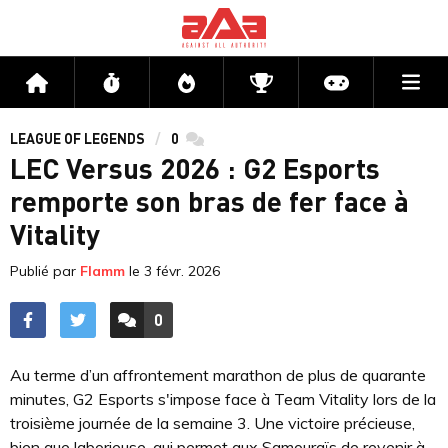
Me
Accueil
Flux
Directs
Compétitions
Actu jeux v
LEAGUE OF LEGENDS
0
commentaires
LEC Versus 2026 : G2 Esports
remporte son bras de fer face à
Vitality
Publié par
Flamm
le
3 févr. 2026
0
ACCÉDER AUX
COMMENTAIRES
Au terme d’un affrontement marathon de plus de quarante
minutes, G2 Esports s'impose face à Team Vitality lors de la
troisième journée de la semaine 3. Une victoire précieuse,
bien que laborieuse, qui permet aux Samouraïs de revenir à