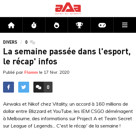
Me
Accueil
Flux
Directs
Compétitions
Actu jeux v
DIVERS
0
commentaires
La semaine passée dans l'esport,
le récap' infos
Publié par
Flamm
le
17 févr. 2020
0
ACCÉDER AUX
COMMENTAIRES
Airwaks et Nikof chez Vitality, un accord à 160 millions de
dollar entre Blizzard et YouTube, les IEM CSGO déménagent
à Melbourne, des informations sur Project A et Team Secret
sur League of Legends... C'est le récap' de la semaine !