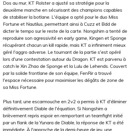
Dos au mur, KT Rolster a ajusté sa stratégie pour la
deuxième manche en sécurisant des champions capables
de stabiliser la botlane. L'équipe a opté pour le duo Miss
Fortune et Nautilus, permettant ainsi à Cuzz et Bdd de
dicter le tempo sur le reste de la carte. Nongshim a tenté de
reproduire son agressivité en early game, Kingen et Sponge
récupérant chacun un kill rapide, mais KT a infiniment mieux
géré l'aggro adverse. Le tournant de la partie s'est opéré
lors d'une contestation autour du Dragon. KT est parvenu à
catch le Xin Zhao de Sponge et la Lulu de Lehends. Couvert
par la solide frontlane de son équipe, FenRir a trouvé
l'espace nécessaire pour maximiser les dégâts de zone de
sa Miss Fortune.
Plus tard, une escarmouche en 2v2 a permis à KT d'éliminer
définitivement Diable de l'équation. Si Nongshim a
brièvement repris espoir en remportant un teamfight initié
par un flank de la Yunara de Diable, la réponse de KT a été
immédiate. À l'approche de la demi-heure de jeu, une