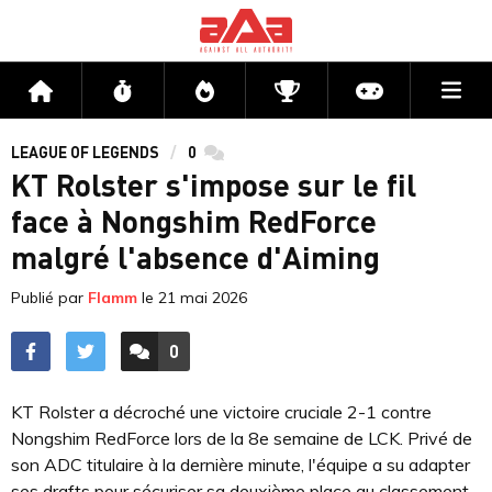
Me
Accueil
Flux
Directs
Compétitions
Actu jeux v
LEAGUE OF LEGENDS
0
commentaires
KT Rolster s'impose sur le fil
face à Nongshim RedForce
malgré l'absence d'Aiming
Publié par
Flamm
le
21 mai 2026
0
ACCÉDER AUX
COMMENTAIRES
KT Rolster a décroché une victoire cruciale 2-1 contre
Nongshim RedForce lors de la 8e semaine de LCK. Privé de
son ADC titulaire à la dernière minute, l'équipe a su adapter
ses drafts pour sécuriser sa deuxième place au classement