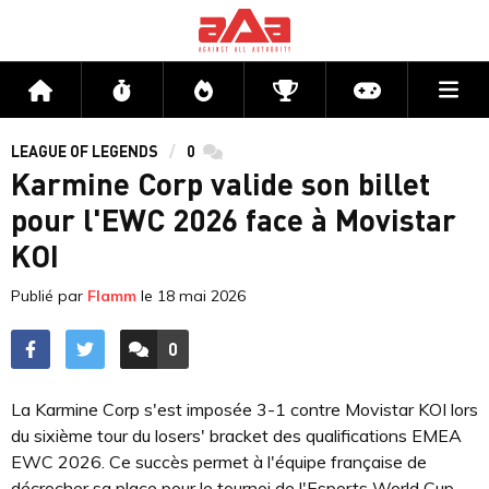
Me
Accueil
Flux
Directs
Compétitions
Actu jeux v
LEAGUE OF LEGENDS
0
commentaires
Karmine Corp valide son billet
pour l'EWC 2026 face à Movistar
KOI
Publié par
Flamm
le
18 mai 2026
0
ACCÉDER AUX
COMMENTAIRES
La Karmine Corp s'est imposée 3-1 contre Movistar KOI lors
du sixième tour du losers' bracket des qualifications EMEA
EWC 2026. Ce succès permet à l'équipe française de
décrocher sa place pour le tournoi de l'Esports World Cup