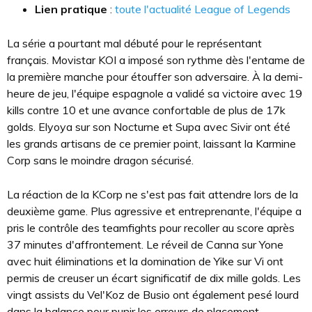
Lien pratique
:
toute l'actualité League of Legends
La série a pourtant mal débuté pour le représentant
français. Movistar KOI a imposé son rythme dès l'entame de
la première manche pour étouffer son adversaire. À la demi-
heure de jeu, l'équipe espagnole a validé sa victoire avec 19
kills contre 10 et une avance confortable de plus de 17k
golds. Elyoya sur son Nocturne et Supa avec Sivir ont été
les grands artisans de ce premier point, laissant la Karmine
Corp sans le moindre dragon sécurisé.
La réaction de la KCorp ne s'est pas fait attendre lors de la
deuxième game. Plus agressive et entreprenante, l'équipe a
pris le contrôle des teamfights pour recoller au score après
37 minutes d'affrontement. Le réveil de Canna sur Yone
avec huit éliminations et la domination de Yike sur Vi ont
permis de creuser un écart significatif de dix mille golds. Les
vingt assists du Vel'Koz de Busio ont également pesé lourd
dans la balance pour punir les erreurs de placement