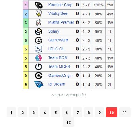
Source : Gamepedia
1
2
3
4
5
6
7
8
9
10
11
12