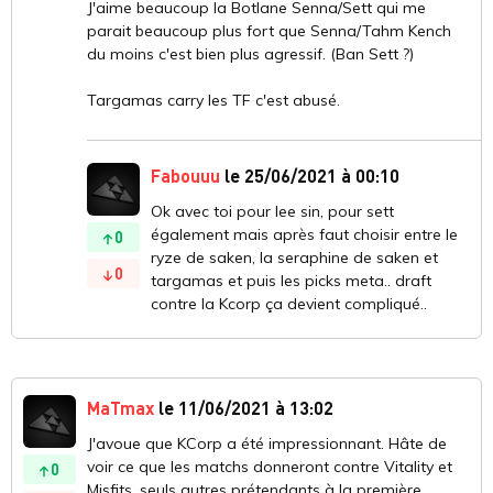
J'aime beaucoup la Botlane Senna/Sett qui me
parait beaucoup plus fort que Senna/Tahm Kench
du moins c'est bien plus agressif. (Ban Sett ?)
Targamas carry les TF c'est abusé.
Fabouuu
le 25/06/2021 à 00:10
Ok avec toi pour lee sin, pour sett
également mais après faut choisir entre le
0
ryze de saken, la seraphine de saken et
0
targamas et puis les picks meta.. draft
contre la Kcorp ça devient compliqué..
MaTmax
le 11/06/2021 à 13:02
J'avoue que KCorp a été impressionnant. Hâte de
voir ce que les matchs donneront contre Vitality et
0
Misfits, seuls autres prétendants à la première