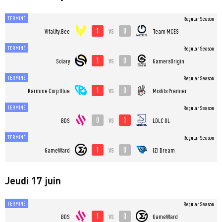
TERMINÉ
Regular Season
1
0
vs
Vitality.Bee
Team MCES
TERMINÉ
Regular Season
1
0
vs
Solary
GamersOrigin
TERMINÉ
Regular Season
1
0
vs
Karmine Corp Blue
Misfits Premier
TERMINÉ
Regular Season
0
1
vs
BDS
LDLC OL
TERMINÉ
Regular Season
1
0
vs
GameWard
IZI Dream
Jeudi 17 juin
TERMINÉ
Regular Season
1
0
vs
BDS
GameWard