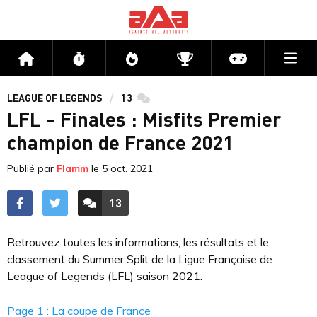
Me
Accueil
Flux
Directs
Compétitions
Actu jeux v
LEAGUE OF LEGENDS
13
commentaires
LFL - Finales : Misfits Premier
champion de France 2021
Publié par
Flamm
le
5 oct. 2021
13
ACCÉDER AUX
COMMENTAIRES
Retrouvez toutes les informations, les résultats et le
classement du Summer Split de la Ligue Française de
League of Legends (LFL) saison 2021.
Page 1 : La coupe de France