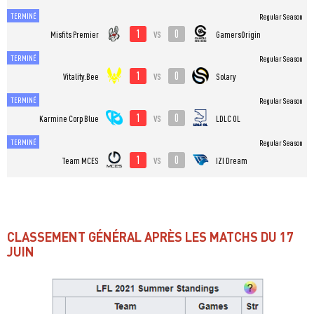
TERMINÉ
Regular Season
1
0
vs
Misfits Premier
GamersOrigin
TERMINÉ
Regular Season
1
0
vs
Vitality.Bee
Solary
TERMINÉ
Regular Season
1
0
vs
Karmine Corp Blue
LDLC OL
TERMINÉ
Regular Season
1
0
vs
Team MCES
IZI Dream
CLASSEMENT GÉNÉRAL APRÈS LES MATCHS DU 17
JUIN