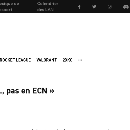
exique de
Calendrier
Facebook
Twitter
Instagram
'esport
des LAN
Di
ROCKET LEAGUE
VALORANT
2XKO
AUTRES PORTAILS
L, pas en ECN »