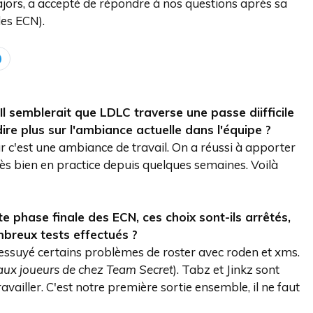
ors, a accepté de répondre à nos questions après sa
des ECN).
Il semblerait que LDLC traverse une passe diifficile
re plus sur l'ambiance actuelle dans l'équipe ?
 c'est une ambiance de travail. On a réussi à apporter
ès bien en practice depuis quelques semaines. Voilà
 phase finale des ECN, ces choix sont-ils arrêtés,
mbreux tests effectués ?
 a essuyé certains problèmes de roster avec roden et xms.
eaux joueurs de chez Team Secret
). Tabz et Jinkz sont
availler. C'est notre première sortie ensemble, il ne faut