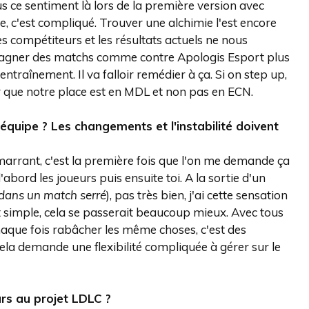
 ce sentiment là lors de la première version avec
, c'est compliqué. Trouver une alchimie l'est encore
s compétiteurs et les résultats actuels ne nous
r gagner des matchs comme contre Apologis Esport plus
entraînement. Il va falloir remédier à ça. Si on step up,
r que notre place est en MDL et non pas en ECN.
équipe ? Les changements et l'instabilité doivent
marrant, c'est la première fois que l'on me demande ça
'abord les joueurs puis ensuite toi. A la sortie d'un
s dans un match serré
), pas très bien, j'ai cette sensation
it simple, cela se passerait beaucoup mieux. Avec tous
haque fois rabâcher les même choses, c'est des
Cela demande une flexibilité compliquée à gérer sur le
urs au projet LDLC ?