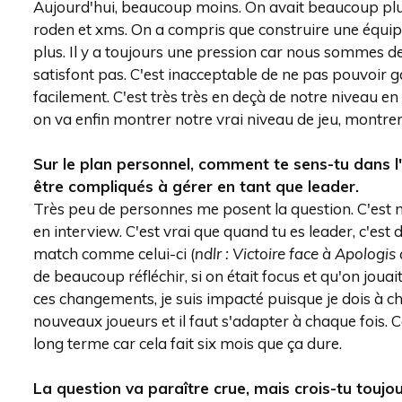
Aujourd'hui, beaucoup moins. On avait beaucoup plus
roden et xms. On a compris que construire une équipe
plus. Il y a toujours une pression car nous sommes de
satisfont pas. C'est inacceptable de ne pas pouvoi
facilement. C'est très très en deçà de notre niveau en 
on va enfin montrer notre vrai niveau de jeu, montre
Sur le plan personnel, comment te sens-tu dans l'
être compliqués à gérer en tant que leader.
Très peu de personnes me posent la question. C'est 
en interview. C'est vrai que quand tu es leader, c'est d
match comme celui-ci (
ndlr : Victoire face à Apologi
de beaucoup réfléchir, si on était focus et qu'on joua
ces changements, je suis impacté puisque je dois à c
nouveaux joueurs et il faut s'adapter à chaque fois. 
long terme car cela fait six mois que ça dure.
La question va paraître crue, mais crois-tu toujo