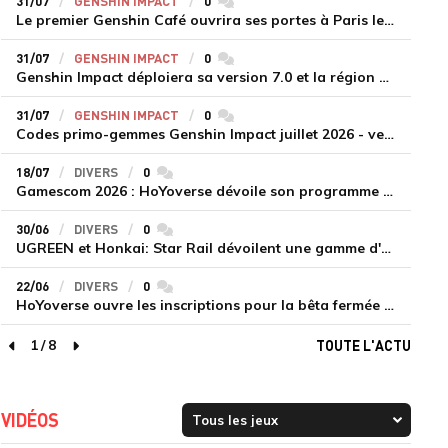
31/07
GENSHIN IMPACT
0
commentaires
Le premier Genshin Café ouvrira ses portes à Paris le 14 août
31/07
GENSHIN IMPACT
0
commentaires
Genshin Impact déploiera sa version 7.0 et la région de Snezhnaya le 12 août
31/07
GENSHIN IMPACT
0
commentaires
Codes primo-gemmes Genshin Impact juillet 2026 - version 7.0
18/07
DIVERS
0
commentaires
Gamescom 2026 : HoYoverse dévoile son programme et présente deux nouveaux jeux inédits
30/06
DIVERS
0
commentaires
UGREEN et Honkai: Star Rail dévoilent une gamme d'accessoires de recharge en édition limitée
22/06
DIVERS
0
commentaires
HoYoverse ouvre les inscriptions pour la bêta fermée de Honkai : Nexus Anima
1
/
8
TOUTE L'ACTU
page précédente
page suivante
VIDÉOS