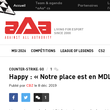
Team & agenda
L
Accueil
Partenaires
*aAa* cs
l
Team-aAa - against All authority
LIVING FOR ESPORT
SINCE 2000
MSI 2026
COMPÉTITIONS
LEAGUE OF LEGENDS
CS2
COUNTER-STRIKE: GO
1
commentaires
Happy : « Notre place est en MD
Publié par
CBZ
le
8 déc. 2019
1
ACCÉDER AUX
COMMENTAIRES