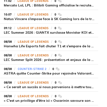
11:02
LEAGUE OF LEGENDS
0
commentaires
Mercato LoL LPL : Bilibili Gaming officialise le recrutement de Flandre sur la toplane
10:07
LEAGUE OF LEGENDS
0
commentaires
Natus Vincere s'impose face à SK Gaming lors de la troisième semaine du LEC Summer Split 2026
09:12
LEAGUE OF LEGENDS
0
commentaires
LEC Summer 2026 : GIANTX surclasse Movistar KOI et se fait une place sur le podium
08/08
LEAGUE OF LEGENDS
0
commentaires
Hanwha Life Esports fait chuter T1 et s'empare de la deuxième place du Legend Group
08/08
LEAGUE OF LEGENDS
0
commentaires
LEC Summer Split 2026 : présentation et enjeux de la troisième semaine de compétition
08/08
COUNTER-STRIKE 2
0
commentaires
ASTRA quitte Counter-Strike pour rejoindre Valorant et la scène compétitive Game Changers
08/08
LEAGUE OF LEGENDS
0
commentaires
« Ce serait un succès si nous parvenions à mettre tous les joueurs à niveau pour espérer atteindre les playoffs », Nukeduck et Mithy après la victoire de Team Heretics
08/08
LEAGUE OF LEGENDS
0
commentaires
« C'est un privilège d'être ici » Oscarinin savoure son retour en LEC et prépare sa revanche