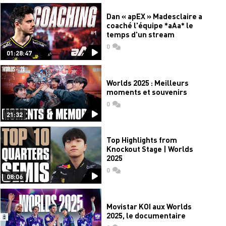
Dan « apEX » Madesclaire a
coaché l'équipe *aAa* le
temps d'un stream
0
commentaires
01:28:47
Worlds 2025 : Meilleurs
moments et souvenirs
0
commentaires
21:32
Top Highlights from
Knockout Stage | Worlds
2025
0
commentaires
08:06
Movistar KOI aux Worlds
2025, le documentaire