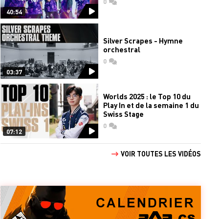
0
commentaires
40:54
Silver Scrapes - Hymne
orchestral
0
commentaires
03:37
Worlds 2025 : le Top 10 du
Play In et de la semaine 1 du
Swiss Stage
0
commentaires
07:12
VOIR TOUTES LES VIDÉOS