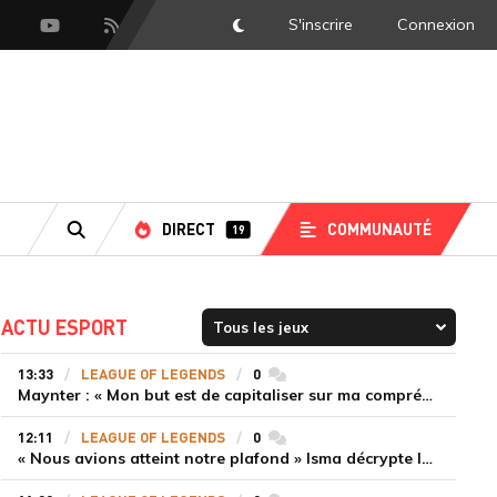
S'inscrire
Connexion
DarkMode
scord
Youtube
Flux RSS
DIRECT
COMMUNAUTÉ
19
RECHERCHE
ACTU ESPORT
13:33
LEAGUE OF LEGENDS
0
commentaires
Maynter : « Mon but est de capitaliser sur ma compréhension du jeu plutôt que sur ma mécanique pure »
12:11
LEAGUE OF LEGENDS
0
commentaires
« Nous avions atteint notre plafond » Isma décrypte le renouveau de GiantX et la victoire face à Movistar KOI