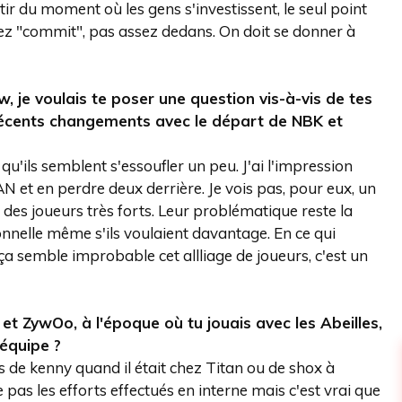
ir du moment où les gens s'investissent, le seul point
assez "commit", pas assez dedans. On doit se donner à
w, je voulais te poser une question vis-à-vis de tes
 récents changements avec le départ de NBK et
i qu'ils semblent s'essoufler un peu. J'ai l'impression
AN et en perdre deux derrière. Je vois pas, pour eux, un
t des joueurs très forts. Leur problématique reste la
ionnelle même s'ils voulaient davantage. En ce qui
 semble improbable cet allliage de joueurs, c'est un
 et ZywOo, à l'époque où tu jouais avec les Abeilles,
'équipe ?
s de kenny quand il était chez Titan ou de shox à
e pas les efforts effectués en interne mais c'est vrai que