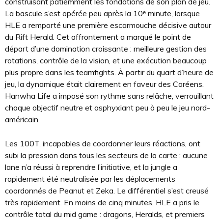
construisant patiemment les fondations de son plan de jeu.
La bascule s’est opérée peu après la 10ᵉ minute, lorsque
HLE a remporté une première escarmouche décisive autour
du Rift Herald. Cet affrontement a marqué le point de
départ d’une domination croissante : meilleure gestion des
rotations, contrôle de la vision, et une exécution beaucoup
plus propre dans les teamfights. À partir du quart d’heure de
jeu, la dynamique était clairement en faveur des Coréens.
Hanwha Life a imposé son rythme sans relâche, verrouillant
chaque objectif neutre et asphyxiant peu à peu le jeu nord-
américain.
Les 100T, incapables de coordonner leurs réactions, ont
subi la pression dans tous les secteurs de la carte : aucune
lane n’a réussi à reprendre l’initiative, et la jungle a
rapidement été neutralisée par les déplacements
coordonnés de Peanut et Zeka. Le différentiel s’est creusé
très rapidement. En moins de cinq minutes, HLE a pris le
contrôle total du mid game : dragons, Heralds, et premiers