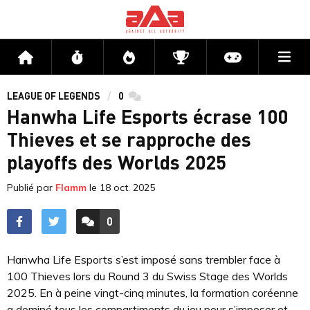
Me
Accueil
Flux
Directs
Compétitions
Actu jeux v
LEAGUE OF LEGENDS
0
commentaires
Hanwha Life Esports écrase 100
Thieves et se rapproche des
playoffs des Worlds 2025
Publié par
Flamm
le
18 oct. 2025
0
ACCÉDER AUX
COMMENTAIRES
Hanwha Life Esports s’est imposé sans trembler face à
100 Thieves lors du Round 3 du Swiss Stage des Worlds
2025. En à peine vingt-cinq minutes, la formation coréenne
a dominé tous les compartiments du jeu pour s’imposer et