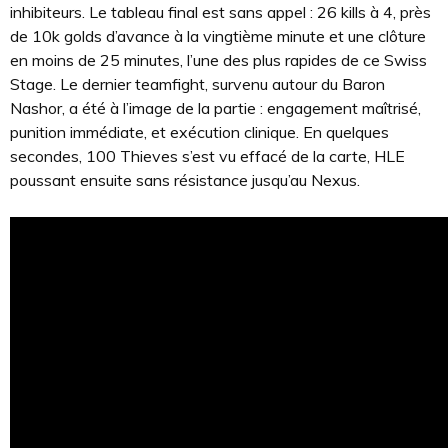
inhibiteurs. Le tableau final est sans appel : 26 kills à 4, près
de 10k golds d’avance à la vingtième minute et une clôture
en moins de 25 minutes, l’une des plus rapides de ce Swiss
Stage. Le dernier teamfight, survenu autour du Baron
Nashor, a été à l’image de la partie : engagement maîtrisé,
punition immédiate, et exécution clinique. En quelques
secondes, 100 Thieves s’est vu effacé de la carte, HLE
poussant ensuite sans résistance jusqu’au Nexus.