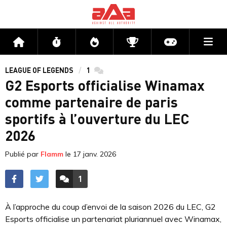
Me
Accueil
Flux
Directs
Compétitions
Actu jeux v
LEAGUE OF LEGENDS
1
commentaires
G2 Esports officialise Winamax
comme partenaire de paris
sportifs à l’ouverture du LEC
2026
Publié par
Flamm
le
17 janv. 2026
1
ACCÉDER AUX
COMMENTAIRES
À l’approche du coup d’envoi de la saison 2026 du LEC, G2
Esports officialise un partenariat pluriannuel avec Winamax,