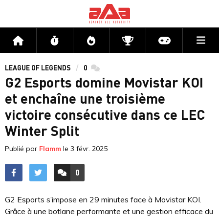
Me
Accueil
Flux
Directs
Compétitions
Actu jeux v
LEAGUE OF LEGENDS
0
commentaires
G2 Esports domine Movistar KOI
et enchaîne une troisième
victoire consécutive dans ce LEC
Winter Split
Publié par
Flamm
le
3 févr. 2025
0
ACCÉDER AUX
COMMENTAIRES
G2 Esports s’impose en 29 minutes face à Movistar KOI.
Grâce à une botlane performante et une gestion efficace du