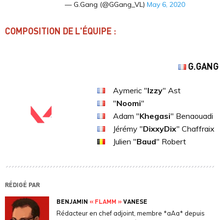
— G.Gang (@GGang_VL)
May 6, 2020
COMPOSITION DE L'ÉQUIPE :
G.GANG
Aymeric "
Izzy
" Ast
"
Noomi
"
Adam "
Khegasi
" Benaouadi
Jérémy "
DixxyDix
" Chaffraix
Julien "
Baud
" Robert
RÉDIGÉ PAR
BENJAMIN
« FLAMM »
VANESE
Rédacteur en chef adjoint, membre *aAa* depuis