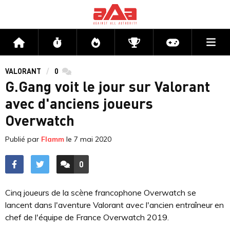
Me
Accueil
Flux
Directs
Compétitions
Actu jeux v
VALORANT
0
commentaires
G.Gang voit le jour sur Valorant
avec d'anciens joueurs
Overwatch
Publié par
Flamm
le
7 mai 2020
0
ACCÉDER AUX
COMMENTAIRES
Cinq joueurs de la scène francophone Overwatch se
lancent dans l'aventure Valorant avec l'ancien entraîneur en
chef de l'équipe de France Overwatch 2019.