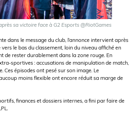
près sa victoire face à G2 Esports @RiotGames
te dans le message du club, l’annonce intervient après
é vers le bas du classement, loin du niveau affiché en
int de rester durablement dans la zone rouge. En
 extra-sportives : accusations de manipulation de match,
ne. Ces épisodes ont pesé sur son image. Le
aucoup moins flexible ont encore réduit sa marge de
tifs, finances et dossiers internes, a fini par faire de
LPL.