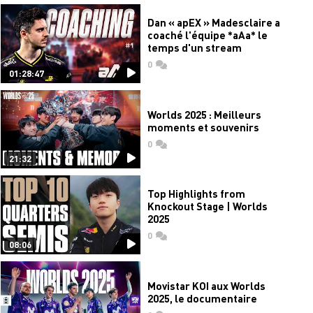
Dan « apEX » Madesclaire a
coaché l'équipe *aAa* le
temps d'un stream
0
commentaires
01:28:47
Worlds 2025 : Meilleurs
moments et souvenirs
0
commentaires
21:32
Top Highlights from
Knockout Stage | Worlds
2025
0
commentaires
08:06
Movistar KOI aux Worlds
2025, le documentaire