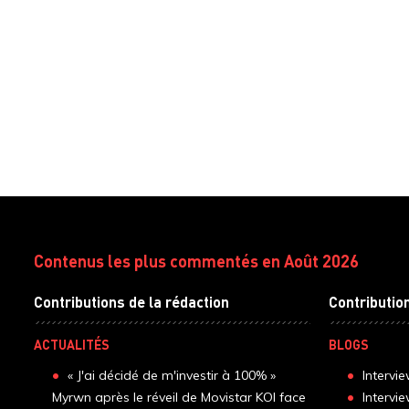
Contenus les plus commentés en Août 2026
Contributions de la rédaction
Contributio
ACTUALITÉS
BLOGS
« J'ai décidé de m'investir à 100% »
Intervi
Myrwn après le réveil de Movistar KOI face
Intervi