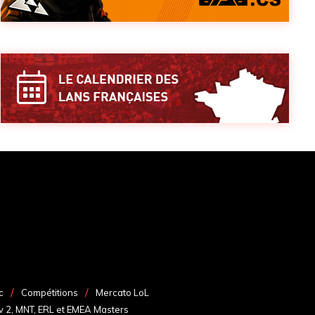
c
Compétitions
Mercato LoL
v 2, MNT, ERL et EMEA Masters