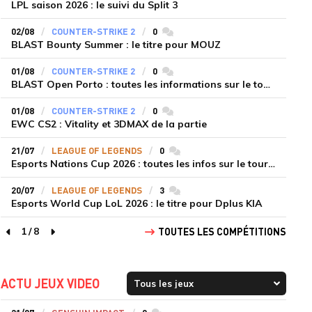
LPL saison 2026 : le suivi du Split 3
02/08
COUNTER-STRIKE 2
0
commentaires
BLAST Bounty Summer : le titre pour MOUZ
01/08
COUNTER-STRIKE 2
0
commentaires
BLAST Open Porto : toutes les informations sur le tournoi
01/08
COUNTER-STRIKE 2
0
commentaires
EWC CS2 : Vitality et 3DMAX de la partie
21/07
LEAGUE OF LEGENDS
0
commentaires
Esports Nations Cup 2026 : toutes les infos sur le tournoi
20/07
LEAGUE OF LEGENDS
3
commentaires
Esports World Cup LoL 2026 : le titre pour Dplus KIA
1
/
8
TOUTES LES COMPÉTITIONS
page précédente
page suivante
ACTU JEUX VIDEO