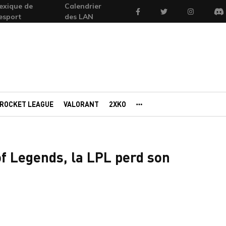
exique de
Calendrier
Facebook
Twitter
Instagram
'esport
des LAN
Di
ROCKET LEAGUE
VALORANT
2XKO
AUTRES PORTAILS
f Legends, la LPL perd son