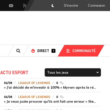
S'inscrire
Connexion
DarkMode
scord
Youtube
Flux RSS
DIRECT
COMMUNAUTÉ
1
RECHERCHE
ACTU ESPORT
06/08
LEAGUE OF LEGENDS
0
commentaires
« J'ai décidé de m'investir à 100% » Myrwn après le réveil de Movistar KOI face à Fnatic
06/08
LEAGUE OF LEGENDS
0
commentaires
« Je veux juste prouver qu'ils ont fait une erreur » Stend se confie sur son mercato chaotique et ses ambitions avec Shifters