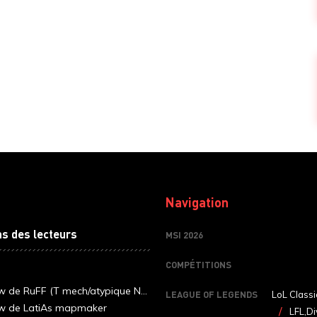
Navigation
ns des lecteurs
MSI 2026
COMPÉTITIONS
ew de RuFF (T mech/atypique N...
LEAGUE OF LEGENDS
LoL Classi
ew de LatiAs mapmaker
LFL,Di