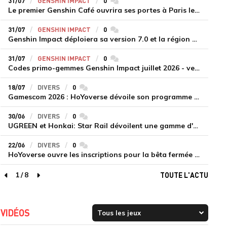
31/07
GENSHIN IMPACT
0
commentaires
Le premier Genshin Café ouvrira ses portes à Paris le 14 août
31/07
GENSHIN IMPACT
0
commentaires
Genshin Impact déploiera sa version 7.0 et la région de Snezhnaya le 12 août
31/07
GENSHIN IMPACT
0
commentaires
Codes primo-gemmes Genshin Impact juillet 2026 - version 7.0
18/07
DIVERS
0
commentaires
Gamescom 2026 : HoYoverse dévoile son programme et présente deux nouveaux jeux inédits
30/06
DIVERS
0
commentaires
UGREEN et Honkai: Star Rail dévoilent une gamme d'accessoires de recharge en édition limitée
22/06
DIVERS
0
commentaires
HoYoverse ouvre les inscriptions pour la bêta fermée de Honkai : Nexus Anima
1
/
8
TOUTE L'ACTU
page précédente
page suivante
VIDÉOS