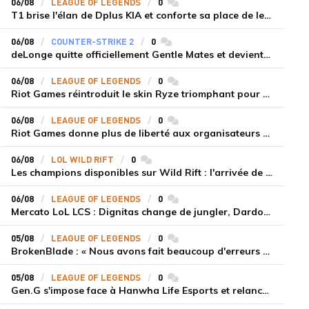
06/08
LEAGUE OF LEGENDS
0
commentaires
T1 brise l'élan de Dplus KIA et conforte sa place de leader en LCK 2026 Rounds 3-4
06/08
COUNTER-STRIKE 2
0
commentaires
deLonge quitte officiellement Gentle Mates et devient agent libre
06/08
LEAGUE OF LEGENDS
0
commentaires
Riot Games réintroduit le skin Ryze triomphant pour récompenser la scène amateur
06/08
LEAGUE OF LEGENDS
0
commentaires
Riot Games donne plus de liberté aux organisateurs de tournois locaux sur League of Legends
06/08
LOL WILD RIFT
0
commentaires
Les champions disponibles sur Wild Rift : l'arrivée de Cho'Gath
06/08
LEAGUE OF LEGENDS
0
commentaires
Mercato LoL LCS : Dignitas change de jungler, Dardoch fait son retour en LCS, eXyu annonce sa retraite
05/08
LEAGUE OF LEGENDS
0
commentaires
BrokenBlade : « Nous avons fait beaucoup d'erreurs bêtes, mais une victoire reste une victoire et c'est une chose dont on peut se réjouir »
05/08
LEAGUE OF LEGENDS
0
commentaires
Gen.G s'impose face à Hanwha Life Esports et relance sa dynamique en LCK