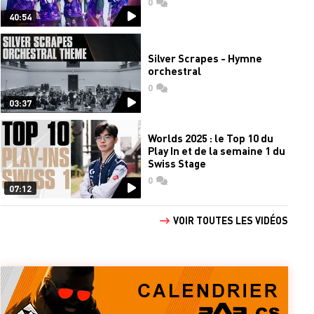
0
commentaires
40:54
Silver Scrapes - Hymne
orchestral
0
commentaires
03:37
Worlds 2025 : le Top 10 du
Play In et de la semaine 1 du
Swiss Stage
0
commentaires
07:12
VOIR TOUTES LES VIDÉOS