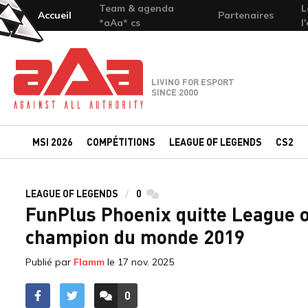
Team & agenda
L
Accueil
Partenaires
*aAa* cs
l
Team-aAa - against All authority
LIVING FOR ESPORT
SINCE 2000
MSI 2026
COMPÉTITIONS
LEAGUE OF LEGENDS
CS2
LEAGUE OF LEGENDS
0
commentaires
FunPlus Phoenix quitte League o
champion du monde 2019
Publié par
Flamm
le
17 nov. 2025
0
ACCÉDER AUX
COMMENTAIRES