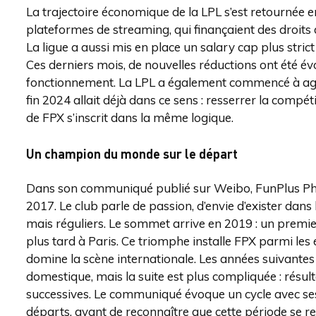
La trajectoire économique de la LPL s’est retournée 
plateformes de streaming, qui finançaient des droits
La ligue a aussi mis en place un salary cap plus stric
Ces derniers mois, de nouvelles réductions ont été év
fonctionnement. La LPL a également commencé à agir 
fin 2024 allait déjà dans ce sens : resserrer la compéti
de FPX s’inscrit dans la même logique.
Un champion du monde sur le départ
Dans son communiqué publié sur Weibo, FunPlus Phoe
2017. Le club parle de passion, d’envie d’exister dans
mais réguliers. Le sommet arrive en 2019 : un premier
plus tard à Paris. Ce triomphe installe FPX parmi le
domine la scène internationale. Les années suivantes
domestique, mais la suite est plus compliquée : résult
successives. Le communiqué évoque un cycle avec ses
départs, avant de reconnaître que cette période se r