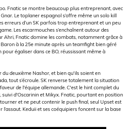
o. Fnatic se montre beaucoup plus entreprenant, avec
r Gnar. Le toplaner espagnol s’offre même un solo kill
 les erreurs d’un SK parfois trop entreprenant et un peu
 game. Les escarmouches s’enchaînent autour des
 sur Ahri, Fnatic domine les combats, notamment grâce à
 le Baron à la 25e minute après un teamfight bien géré
ain pour égaliser dans ce BO, réussissant même à
r du deuxième Nashor, et bien qu'ils soient en
a, tout s’écroule. SK renverse totalement la situation
en faveur de l'équipe allemande. C'est le hint complet du
suivi d'Oscarinin et Mikyx. Fnatic, pourtant en position
ourner et ne peut contenir le push final, seul Upset est
r l’assaut. Keduii et ses coéquipiers foncent sur la base