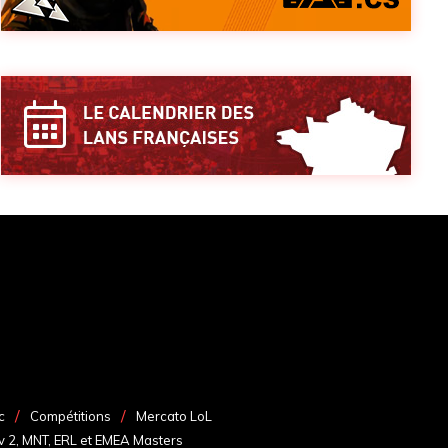
c
Compétitions
Mercato LoL
v 2, MNT, ERL et EMEA Masters