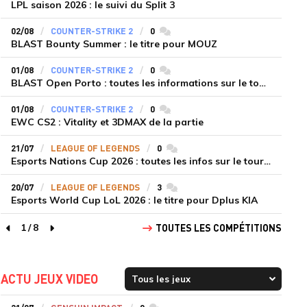
LPL saison 2026 : le suivi du Split 3
02/08
COUNTER-STRIKE 2
0
commentaires
BLAST Bounty Summer : le titre pour MOUZ
01/08
COUNTER-STRIKE 2
0
commentaires
BLAST Open Porto : toutes les informations sur le tournoi
01/08
COUNTER-STRIKE 2
0
commentaires
EWC CS2 : Vitality et 3DMAX de la partie
21/07
LEAGUE OF LEGENDS
0
commentaires
Esports Nations Cup 2026 : toutes les infos sur le tournoi
20/07
LEAGUE OF LEGENDS
3
commentaires
Esports World Cup LoL 2026 : le titre pour Dplus KIA
1
/
8
TOUTES LES COMPÉTITIONS
page précédente
page suivante
ACTU JEUX VIDEO