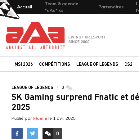
Team & agenda
L
Accueil
Partenaires
*aAa* cs
l
Team-aAa - against All authority
LIVING FOR ESPORT
SINCE 2000
MSI 2026
COMPÉTITIONS
LEAGUE OF LEGENDS
CS2
LEAGUE OF LEGENDS
0
commentaires
SK Gaming surprend Fnatic et dé
2025
Publié par
Flamm
le
1 avr. 2025
0
ACCÉDER AUX
COMMENTAIRES