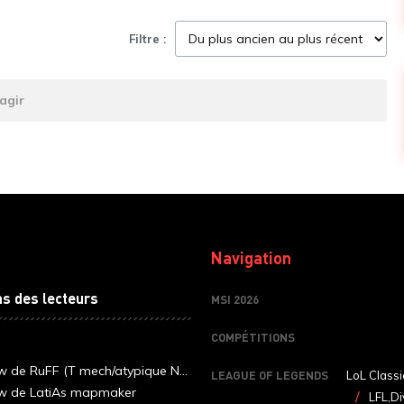
Filtre :
agir
Navigation
ns des lecteurs
MSI 2026
COMPÉTITIONS
ew de RuFF (T mech/atypique N...
LEAGUE OF LEGENDS
LoL Classi
ew de LatiAs mapmaker
LFL,Di