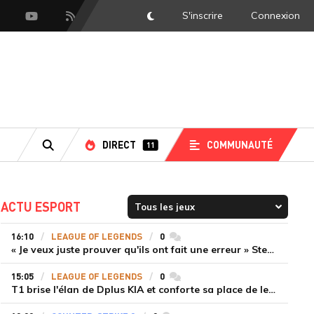
S'inscrire
Connexion
DarkMode
scord
Youtube
Flux RSS
DIRECT
COMMUNAUTÉ
11
RECHERCHE
ACTU ESPORT
16:10
LEAGUE OF LEGENDS
0
commentaires
« Je veux juste prouver qu'ils ont fait une erreur » Stend se confie sur son mercato chaotique et ses ambitions avec Shifters
15:05
LEAGUE OF LEGENDS
0
commentaires
T1 brise l'élan de Dplus KIA et conforte sa place de leader en LCK 2026 Rounds 3-4