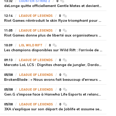
13:32
COUNTER-STRIKE 2
0
commentaires
deLonge quitte officiellement Gentle Mates et devient agent libre
12:14
LEAGUE OF LEGENDS
0
commentaires
Riot Games réintroduit le skin Ryze triomphant pour récompenser la scène amateur
11:05
LEAGUE OF LEGENDS
0
commentaires
Riot Games donne plus de liberté aux organisateurs de tournois locaux sur League of Legends
10:09
LOL WILD RIFT
0
commentaires
Les champions disponibles sur Wild Rift : l'arrivée de Cho'Gath
09:13
LEAGUE OF LEGENDS
0
commentaires
Mercato LoL LCS : Dignitas change de jungler, Dardoch fait son retour en LCS, eXyu annonce sa retraite
05/08
LEAGUE OF LEGENDS
0
commentaires
BrokenBlade : « Nous avons fait beaucoup d'erreurs bêtes, mais une victoire reste une victoire et c'est une chose dont on peut se réjouir »
05/08
LEAGUE OF LEGENDS
0
commentaires
Gen.G s'impose face à Hanwha Life Esports et relance sa dynamique en LCK
05/08
LEAGUE OF LEGENDS
0
commentaires
3XA s'explique sur son départ de Joblife et assume ses torts