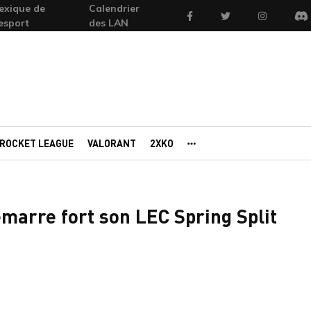
exique de
Calendrier
Facebook
Twitter
Instagram
'esport
des LAN
Di
ROCKET LEAGUE
VALORANT
2XKO
AUTRES PORTAILS
marre fort son LEC Spring Split