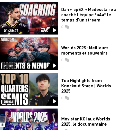
Dan « apEX » Madesclaire a
coaché l'équipe *aAa* le
temps d'un stream
0
commentaires
01:28:47
Worlds 2025 : Meilleurs
moments et souvenirs
0
commentaires
21:32
Top Highlights from
Knockout Stage | Worlds
2025
0
commentaires
08:06
Movistar KOI aux Worlds
2025, le documentaire