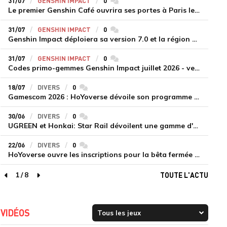
31/07
GENSHIN IMPACT
0
commentaires
Le premier Genshin Café ouvrira ses portes à Paris le 14 août
31/07
GENSHIN IMPACT
0
commentaires
Genshin Impact déploiera sa version 7.0 et la région de Snezhnaya le 12 août
31/07
GENSHIN IMPACT
0
commentaires
Codes primo-gemmes Genshin Impact juillet 2026 - version 7.0
18/07
DIVERS
0
commentaires
Gamescom 2026 : HoYoverse dévoile son programme et présente deux nouveaux jeux inédits
30/06
DIVERS
0
commentaires
UGREEN et Honkai: Star Rail dévoilent une gamme d'accessoires de recharge en édition limitée
22/06
DIVERS
0
commentaires
HoYoverse ouvre les inscriptions pour la bêta fermée de Honkai : Nexus Anima
1
/
8
TOUTE L'ACTU
page précédente
page suivante
VIDÉOS