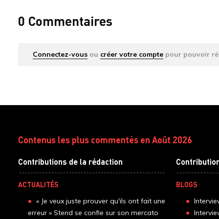
0 Commentaires
Connectez-vous
ou
créer votre compte
pour pouvoir ré
Contenus les plus commentés en Août 2026
Contributions de la rédaction
Contributio
ACTUALITÉS
BLOGS
« Je veux juste prouver qu'ils ont fait une
Intervi
erreur » Stend se confie sur son mercato
Intervi