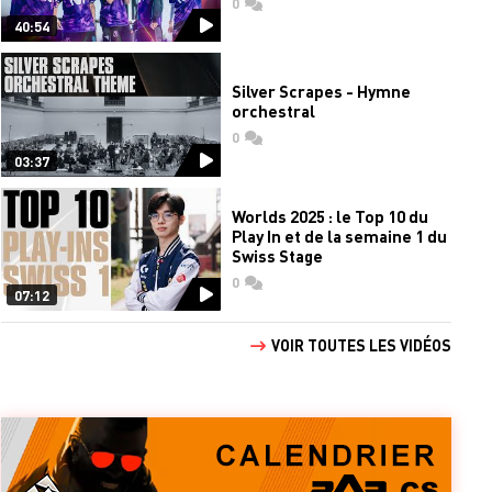
0
commentaires
40:54
Silver Scrapes - Hymne
orchestral
0
commentaires
03:37
Worlds 2025 : le Top 10 du
Play In et de la semaine 1 du
Swiss Stage
0
commentaires
07:12
VOIR TOUTES LES VIDÉOS