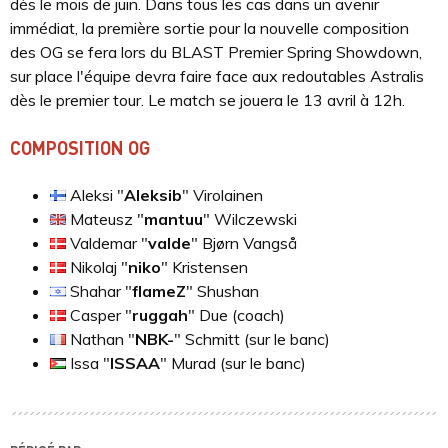
dès le mois de juin. Dans tous les cas dans un avenir
immédiat, la première sortie pour la nouvelle composition
des OG se fera lors du BLAST Premier Spring Showdown,
sur place l'équipe devra faire face aux redoutables Astralis
dès le premier tour. Le match se jouera le 13 avril à 12h.
COMPOSITION OG
Aleksi "
⁠Aleksib⁠
" Virolainen
Mateusz "
⁠mantuu⁠
" Wilczewski
Valdemar "
⁠valde⁠
" Bjørn Vangså
Nikolaj "
⁠niko⁠
" Kristensen
Shahar "⁠
flameZ⁠
" Shushan
Casper "
⁠ruggah⁠
" Due (coach)
Nathan "⁠
NBK-⁠
" Schmitt (sur le banc)
Issa "⁠
ISSAA⁠
" Murad (sur le banc)