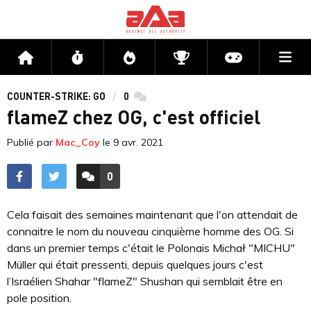
Me
Accueil
Flux
Directs
Compétitions
Actu jeux v
COUNTER-STRIKE: GO
0
commentaires
flameZ chez OG, c'est officiel
Publié par
Mac_Coy
le
9 avr. 2021
0
ACCÉDER AUX
COMMENTAIRES
Cela faisait des semaines maintenant que l'on attendait de
connaitre le nom du nouveau cinquième homme des OG. Si
dans un premier temps c'était le Polonais Michał "MICHU"
Müller qui était pressenti, depuis quelques jours c'est
l’Israélien Shahar "flameZ" Shushan qui semblait être en
pole position.