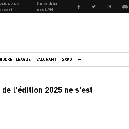
exique de
Calendrier
Facebook
Twitter
Instagram
'esport
des LAN
Di
ROCKET LEAGUE
VALORANT
2XKO
AUTRES PORTAILS
de l'édition 2025 ne s'est