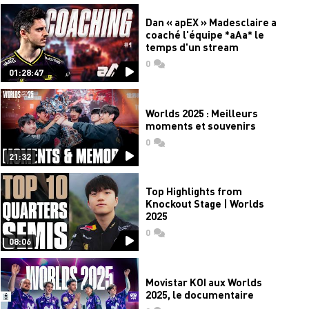
Dan « apEX » Madesclaire a
coaché l'équipe *aAa* le
temps d'un stream
0
commentaires
01:28:47
Worlds 2025 : Meilleurs
moments et souvenirs
0
commentaires
21:32
Top Highlights from
Knockout Stage | Worlds
2025
0
commentaires
08:06
Movistar KOI aux Worlds
2025, le documentaire