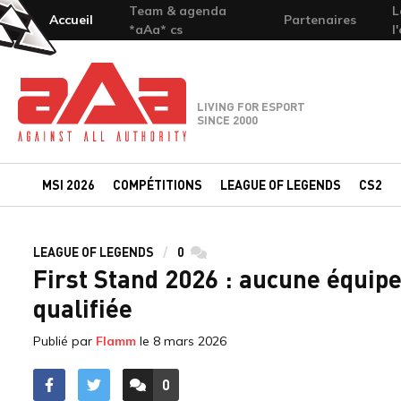
Team & agenda
L
Accueil
Partenaires
*aAa* cs
l
Team-aAa - against All authority
LIVING FOR ESPORT
SINCE 2000
MSI 2026
COMPÉTITIONS
LEAGUE OF LEGENDS
CS2
LEAGUE OF LEGENDS
0
commentaires
First Stand 2026 : aucune équipe 
qualifiée
Publié par
Flamm
le
8 mars 2026
0
ACCÉDER AUX
COMMENTAIRES