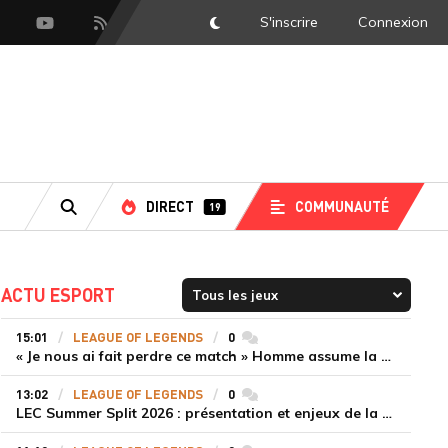
S'inscrire
Connexion
DarkMode
scord
Youtube
Flux RSS
DIRECT
COMMUNAUTÉ
19
RECHERCHE
ACTU ESPORT
15:01
LEAGUE OF LEGENDS
0
commentaires
« Je nous ai fait perdre ce match » Homme assume la responsabilité de la défaite de HLE face à Gen.G
13:02
LEAGUE OF LEGENDS
0
commentaires
LEC Summer Split 2026 : présentation et enjeux de la troisième semaine de compétition