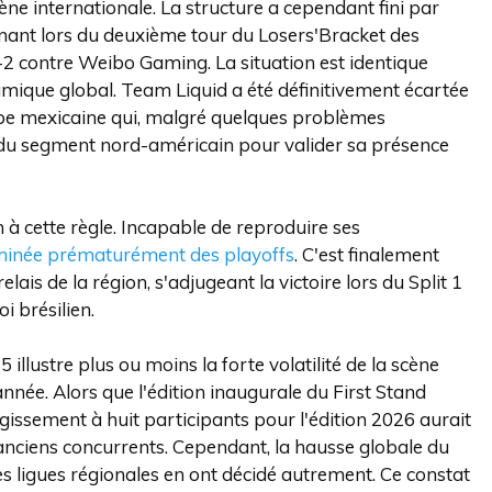
ène internationale. La structure a cependant fini par
inant lors du deuxième tour du Losers'Bracket des
3-2 contre Weibo Gaming. La situation est identique
ique global. Team Liquid a été définitivement écartée
ipe mexicaine qui, malgré quelques problèmes
s du segment nord-américain pour valider sa présence
n à cette règle. Incapable de reproduire ses
iminée prématurément des playoffs
. C'est finalement
lais de la région, s'adjugeant la victoire lors du Split 1
i brésilien.
 illustre plus ou moins la forte volatilité de la scène
nnée. Alors que l'édition inaugurale du First Stand
rgissement à huit participants pour l'édition 2026 aurait
 anciens concurrents. Cependant, la hausse globale du
des ligues régionales en ont décidé autrement. Ce constat