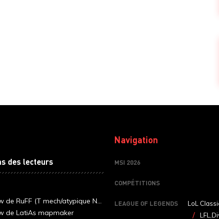
Navigation
ns des lecteurs
MSI 2026
COMPÉTITIONS
ew de RuFF (T mech/atypique N...
LEAGUE OF LEGENDS
LoL Classi
ew de LatiAs mapmaker
LFL,Di