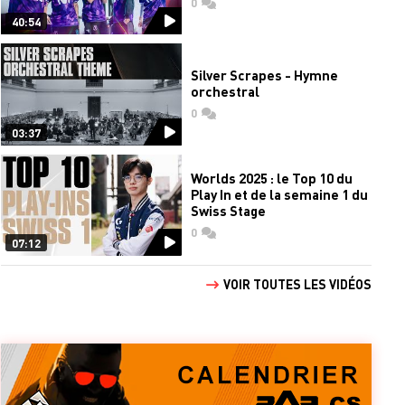
0
commentaires
40:54
Silver Scrapes - Hymne
orchestral
0
commentaires
03:37
Worlds 2025 : le Top 10 du
Play In et de la semaine 1 du
Swiss Stage
0
commentaires
07:12
VOIR TOUTES LES VIDÉOS