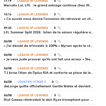
11:19
LEAGUE OF LEGENDS
0
commentaires
Mercato LoL LPL : le grand ménage continue chez Weibo Gaming, Jiejie quitte le navire au profit de Xiaohao
10:16
LEAGUE OF LEGENDS
0
commentaires
« Ce succès nous donne l'occasion de retrouver un climat beaucoup plus positif » Ryu et Canyon soulagés après la victoire de Gen.G sur HLE
09:20
LEAGUE OF LEGENDS
0
commentaires
LFL Summer Split 2026 : bilan de la saison régulière avec Solary en tête
06/08
LEAGUE OF LEGENDS
0
commentaires
« J'ai décidé de m'investir à 100% » Myrwn après le réveil de Movistar KOI face à Fnatic
06/08
LEAGUE OF LEGENDS
0
commentaires
« Je veux juste prouver qu'ils ont fait une erreur » Stend se confie sur son mercato chaotique et ses ambitions avec Shifters
06/08
LEAGUE OF LEGENDS
0
commentaires
T1 brise l'élan de Dplus KIA et conforte sa place de leader en LCK 2026 Rounds 3-4
06/08
COUNTER-STRIKE 2
0
commentaires
deLonge quitte officiellement Gentle Mates et devient agent libre
06/08
LEAGUE OF LEGENDS
0
commentaires
Riot Games réintroduit le skin Ryze triomphant pour récompenser la scène amateur