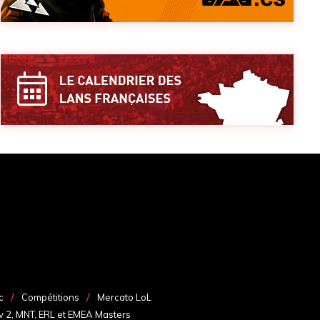
c
Compétitions
Mercato LoL
v 2, MNT, ERL et EMEA Masters