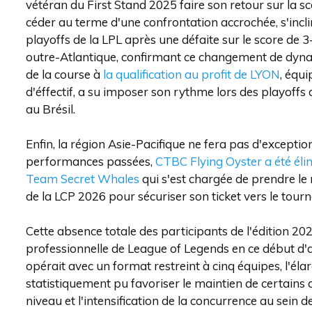
vétéran du First Stand 2025 faire son retour sur la sc
céder au terme d'une confrontation accrochée, s'incl
playoffs de la LPL après une défaite sur le score de 
outre-Atlantique, confirmant ce changement de dynam
de la course à
la qualification au profit de LYON
, équ
d'éffectif, a su imposer son rythme lors des playoff
au Brésil.
Enfin, la région Asie-Pacifique ne fera pas d'exceptio
performances passées,
CTBC Flying Oyster a été él
Team Secret Whales
qui s'est chargée de prendre le re
de la LCP 2026 pour sécuriser son ticket vers le tourno
Cette absence totale des participants de l'édition 2025
professionnelle de League of Legends en ce début d'a
opérait avec un format restreint à cinq équipes, l'éla
statistiquement pu favoriser le maintien de certains
niveau et l'intensification de la concurrence au sein 