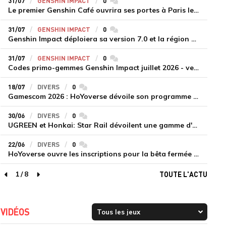
31/07
GENSHIN IMPACT
0
commentaires
Le premier Genshin Café ouvrira ses portes à Paris le 14 août
31/07
GENSHIN IMPACT
0
commentaires
Genshin Impact déploiera sa version 7.0 et la région de Snezhnaya le 12 août
31/07
GENSHIN IMPACT
0
commentaires
Codes primo-gemmes Genshin Impact juillet 2026 - version 7.0
18/07
DIVERS
0
commentaires
Gamescom 2026 : HoYoverse dévoile son programme et présente deux nouveaux jeux inédits
30/06
DIVERS
0
commentaires
UGREEN et Honkai: Star Rail dévoilent une gamme d'accessoires de recharge en édition limitée
22/06
DIVERS
0
commentaires
HoYoverse ouvre les inscriptions pour la bêta fermée de Honkai : Nexus Anima
1
/
8
TOUTE L'ACTU
page précédente
page suivante
VIDÉOS