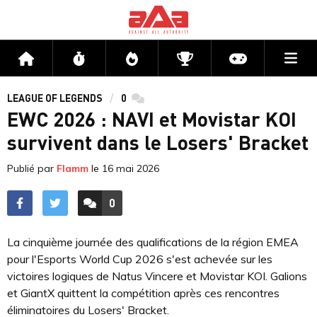
Me
Accueil
Flux
Directs
Compétitions
Actu jeux v
LEAGUE OF LEGENDS
0
commentaires
EWC 2026 : NAVI et Movistar KOI
survivent dans le Losers' Bracket
Publié par
Flamm
le
16 mai 2026
0
ACCÉDER AUX
COMMENTAIRES
La cinquième journée des qualifications de la région EMEA
pour l'Esports World Cup 2026 s'est achevée sur les
victoires logiques de Natus Vincere et Movistar KOI. Galions
et GiantX quittent la compétition après ces rencontres
éliminatoires du Losers' Bracket.