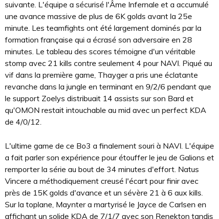
suivante. L'équipe a sécurisé l'Âme Infernale et a accumulé
une avance massive de plus de 6K golds avant la 25e
minute. Les teamfights ont été largement dominés par la
formation française qui a écrasé son adversaire en 28
minutes. Le tableau des scores témoigne d'un véritable
stomp avec 21 kills contre seulement 4 pour NAVI. Piqué au
vif dans la première game, Thayger a pris une éclatante
revanche dans la jungle en terminant en 9/2/6 pendant que
le support Zoelys distribuait 14 assists sur son Bard et
qu'OMON restait intouchable au mid avec un perfect KDA
de 4/0/12.
L'ultime game de ce Bo3 a finalement souri à NAVI. L'équipe
a fait parler son expérience pour étouffer le jeu de Galions et
remporter la série au bout de 34 minutes d'effort. Natus
Vincere a méthodiquement creusé l'écart pour finir avec
près de 15K golds d'avance et un sévère 21 à 6 aux kills.
Sur la toplane, Maynter a martyrisé le Jayce de Carlsen en
affichant un solide KDA de 7/1/7 avec son Renekton tandis