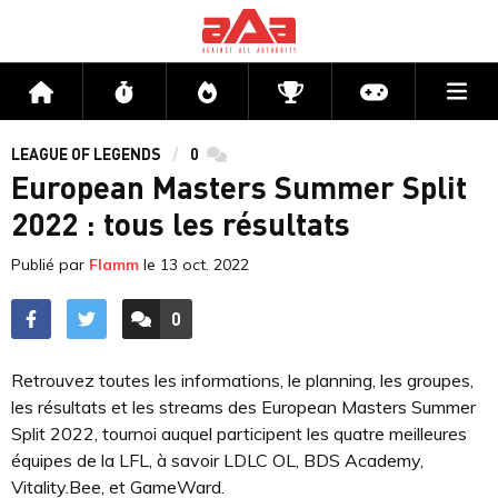
Me
Accueil
Flux
Directs
Compétitions
Actu jeux v
LEAGUE OF LEGENDS
0
commentaires
European Masters Summer Split
2022 : tous les résultats
Publié par
Flamm
le
13 oct. 2022
0
ACCÉDER AUX
COMMENTAIRES
Retrouvez toutes les informations, le planning, les groupes,
les résultats et les streams des European Masters Summer
Split 2022, tournoi auquel participent les quatre meilleures
équipes de la LFL, à savoir LDLC OL, BDS Academy,
Vitality.Bee, et GameWard.