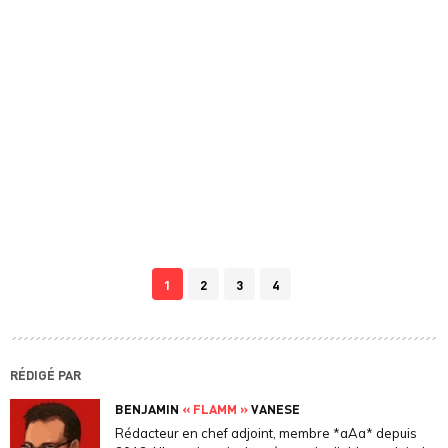
1
2
3
4
RÉDIGÉ PAR
BENJAMIN
« FLAMM »
VANESE
Rédacteur en chef adjoint, membre *aAa* depuis