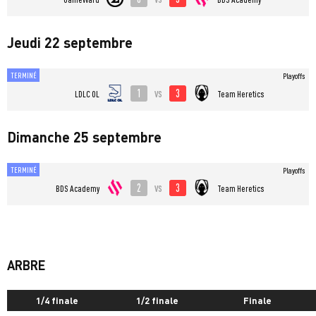
Jeudi 22 septembre
TERMINÉ
Playoffs
1
3
vs
LDLC OL
Team Heretics
Dimanche 25 septembre
TERMINÉ
Playoffs
2
3
vs
BDS Academy
Team Heretics
ARBRE
1/4 finale
1/2 finale
Finale