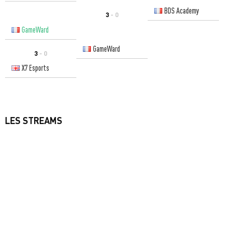
BDS Academy
3
- 0
GameWard
GameWard
3
- 0
X7 Esports
LES STREAMS