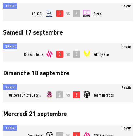
TERMINÉ
Playoffs
3
2
vs
LDLC OL
Dusty
Samedi 17 septembre
TERMINÉ
Playoffs
3
0
vs
BDS Academy
Vitality.Bee
Dimanche 18 septembre
TERMINÉ
Playoffs
2
3
vs
Unicorns Of Love Sexy Edition
Team Heretics
Mercredi 21 septembre
TERMINÉ
Playoffs
0
3
vs
GameWard
BDS Academy