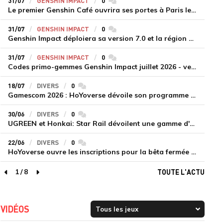
31/07
GENSHIN IMPACT
0
commentaires
Le premier Genshin Café ouvrira ses portes à Paris le 14 août
31/07
GENSHIN IMPACT
0
commentaires
Genshin Impact déploiera sa version 7.0 et la région de Snezhnaya le 12 août
31/07
GENSHIN IMPACT
0
commentaires
Codes primo-gemmes Genshin Impact juillet 2026 - version 7.0
18/07
DIVERS
0
commentaires
Gamescom 2026 : HoYoverse dévoile son programme et présente deux nouveaux jeux inédits
30/06
DIVERS
0
commentaires
UGREEN et Honkai: Star Rail dévoilent une gamme d'accessoires de recharge en édition limitée
22/06
DIVERS
0
commentaires
HoYoverse ouvre les inscriptions pour la bêta fermée de Honkai : Nexus Anima
1
/
8
TOUTE L'ACTU
page précédente
page suivante
VIDÉOS