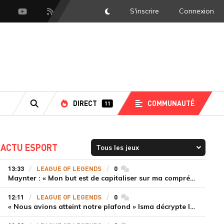
S'inscrire
Connexion
DarkMode
scord
Youtube
Flux RSS
LS
DIRECT
COMMUNAUTÉ
11
RECHERCHE
ACTU ESPORT
13:33
LEAGUE OF LEGENDS
0
commentaires
Maynter : « Mon but est de capitaliser sur ma compréhension du jeu plutôt que sur ma mécanique pure »
12:11
LEAGUE OF LEGENDS
0
commentaires
« Nous avions atteint notre plafond » Isma décrypte le renouveau de GiantX et la victoire face à Movistar KOI