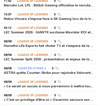
11:02
LEAGUE OF LEGENDS
0
commentaires
Mercato LoL LPL : Bilibili Gaming officialise le recrutement de Flandre sur la toplane
10:07
LEAGUE OF LEGENDS
0
commentaires
Natus Vincere s'impose face à SK Gaming lors de la troisième semaine du LEC Summer Split 2026
09:12
LEAGUE OF LEGENDS
0
commentaires
LEC Summer 2026 : GIANTX surclasse Movistar KOI et se fait une place sur le podium
08/08
LEAGUE OF LEGENDS
0
commentaires
Hanwha Life Esports fait chuter T1 et s'empare de la deuxième place du Legend Group
08/08
LEAGUE OF LEGENDS
0
commentaires
LEC Summer Split 2026 : présentation et enjeux de la troisième semaine de compétition
08/08
COUNTER-STRIKE 2
0
commentaires
ASTRA quitte Counter-Strike pour rejoindre Valorant et la scène compétitive Game Changers
08/08
LEAGUE OF LEGENDS
0
commentaires
« Ce serait un succès si nous parvenions à mettre tous les joueurs à niveau pour espérer atteindre les playoffs », Nukeduck et Mithy après la victoire de Team Heretics
08/08
LEAGUE OF LEGENDS
0
commentaires
« C'est un privilège d'être ici » Oscarinin savoure son retour en LEC et prépare sa revanche