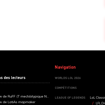
Navigation
ns des lecteurs
WORLDS LOL 2026
COMPÉTITIONS
ew de RuFF (T mech/atypique N...
LEAGUE OF LEGENDS
LoL Classi
ew de LatiAs mapmaker
LFL,Di