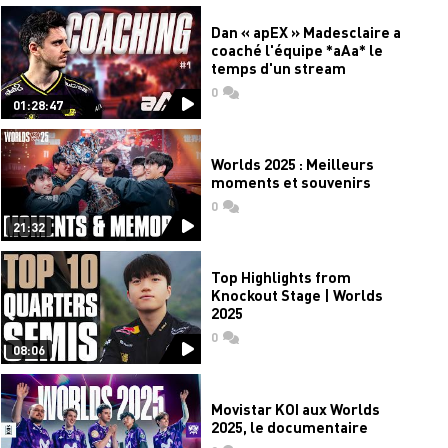
Dan « apEX » Madesclaire a
coaché l'équipe *aAa* le
temps d'un stream
0
commentaires
01:28:47
Worlds 2025 : Meilleurs
moments et souvenirs
0
commentaires
21:32
Top Highlights from
Knockout Stage | Worlds
2025
0
commentaires
08:06
Movistar KOI aux Worlds
2025, le documentaire