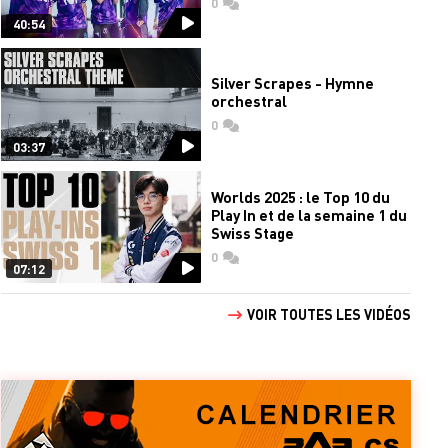
0
commentaires
40:54
Silver Scrapes - Hymne
orchestral
0
commentaires
03:37
Worlds 2025 : le Top 10 du
Play In et de la semaine 1 du
Swiss Stage
0
commentaires
07:12
VOIR TOUTES LES VIDÉOS