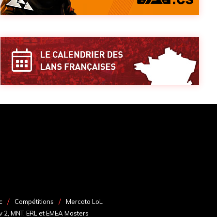
c
Compétitions
Mercato LoL
v 2, MNT, ERL et EMEA Masters