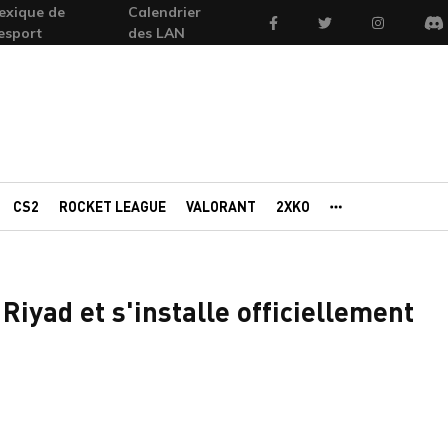
exique de
Calendrier
Facebook
Twitter
Instagram
'esport
des LAN
Di
CS2
ROCKET LEAGUE
VALORANT
2XKO
AUTRES PORTAI
Riyad et s'installe officiellement