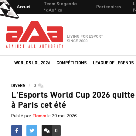
Team & agenda
L
Accueil
Partenaires
*aAa* cs
l
Team-aAa - against All authority
LIVING FOR ESPORT
SINCE 2000
WORLDS LOL 2026
COMPÉTITIONS
LEAGUE OF LEGENDS
DIVERS
0
commentaires
L'Esports World Cup 2026 quitte 
à Paris cet été
Publié par
Flamm
le
20 mai 2026
0
ACCÉDER AUX
COMMENTAIRES