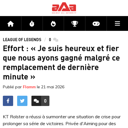
Me
Accueil
Flux
Directs
Compétitions
Actu jeux v
LEAGUE OF LEGENDS
0
commentaires
Effort : « Je suis heureux et fier
que nous ayons gagné malgré ce
remplacement de dernière
minute »
Publié par
Flamm
le
21 mai 2026
0
ACCÉDER AUX
COMMENTAIRES
KT Rolster a réussi à surmonter une situation de crise pour
prolonger sa série de victoires. Privée d'Aiming pour des