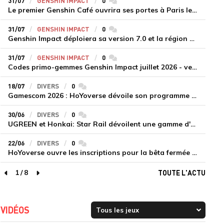
31/07
GENSHIN IMPACT
0
commentaires
Le premier Genshin Café ouvrira ses portes à Paris le 14 août
31/07
GENSHIN IMPACT
0
commentaires
Genshin Impact déploiera sa version 7.0 et la région de Snezhnaya le 12 août
31/07
GENSHIN IMPACT
0
commentaires
Codes primo-gemmes Genshin Impact juillet 2026 - version 7.0
18/07
DIVERS
0
commentaires
Gamescom 2026 : HoYoverse dévoile son programme et présente deux nouveaux jeux inédits
30/06
DIVERS
0
commentaires
UGREEN et Honkai: Star Rail dévoilent une gamme d'accessoires de recharge en édition limitée
22/06
DIVERS
0
commentaires
HoYoverse ouvre les inscriptions pour la bêta fermée de Honkai : Nexus Anima
1
/
8
TOUTE L'ACTU
page précédente
page suivante
VIDÉOS