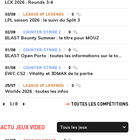
LCK 2026 : Rounds 3-4
03/08
LEAGUE OF LEGENDS
0
commentaires
LPL saison 2026 : le suivi du Split 3
02/08
COUNTER-STRIKE 2
0
commentaires
BLAST Bounty Summer : le titre pour MOUZ
01/08
COUNTER-STRIKE 2
0
commentaires
BLAST Open Porto : toutes les informations sur le tournoi
01/08
COUNTER-STRIKE 2
0
commentaires
EWC CS2 : Vitality et 3DMAX de la partie
25/07
LEAGUE OF LEGENDS
0
commentaires
Worlds 2026 : toutes les infos
1
/
8
TOUTES LES COMPÉTITIONS
page précédente
page suivante
ACTU JEUX VIDEO