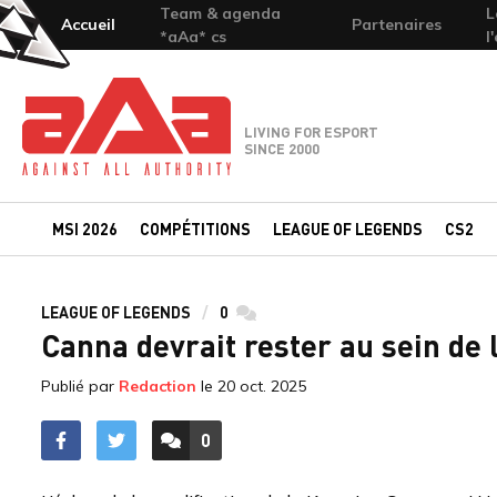
Team & agenda
L
Accueil
Partenaires
*aAa* cs
l
Team-aAa - against All authority
LIVING FOR ESPORT
SINCE 2000
MSI 2026
COMPÉTITIONS
LEAGUE OF LEGENDS
CS2
LEAGUE OF LEGENDS
0
commentaires
Canna devrait rester au sein de
Publié par
Redaction
le
20 oct. 2025
0
ACCÉDER AUX
COMMENTAIRES