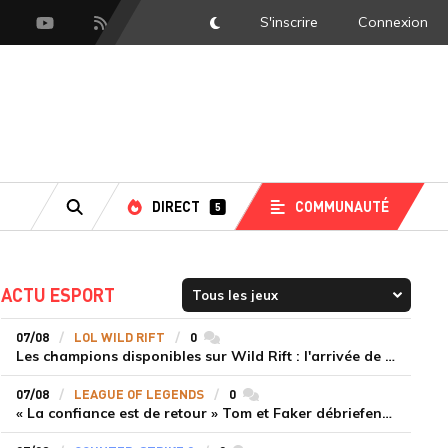
S'inscrire
Connexion
DarkMode
scord
Youtube
Flux RSS
DIRECT
COMMUNAUTÉ
5
RECHERCHE
ACTU ESPORT
07/08
LOL WILD RIFT
0
commentaires
Les champions disponibles sur Wild Rift : l'arrivée de Cho'Gath
07/08
LEAGUE OF LEGENDS
0
commentaires
« La confiance est de retour » Tom et Faker débriefent la victoire convaincante de T1 face à Dplus KIA