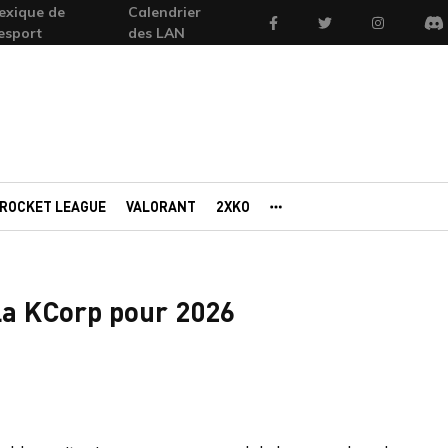
exique de
Calendrier
Facebook
Twitter
Instagram
'esport
des LAN
Di
ROCKET LEAGUE
VALORANT
2XKO
AUTRES PORTAILS
 la KCorp pour 2026