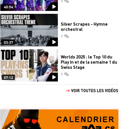
0
commentaires
40:54
Silver Scrapes - Hymne
orchestral
0
commentaires
03:37
Worlds 2025 : le Top 10 du
Play In et de la semaine 1 du
Swiss Stage
0
commentaires
07:12
VOIR TOUTES LES VIDÉOS