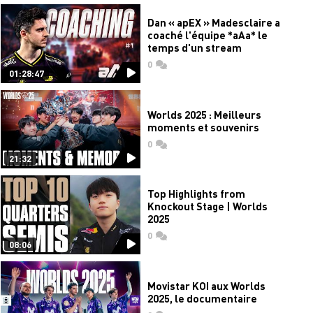
Dan « apEX » Madesclaire a
coaché l'équipe *aAa* le
temps d'un stream
0
commentaires
01:28:47
Worlds 2025 : Meilleurs
moments et souvenirs
0
commentaires
21:32
Top Highlights from
Knockout Stage | Worlds
2025
0
commentaires
08:06
Movistar KOI aux Worlds
2025, le documentaire