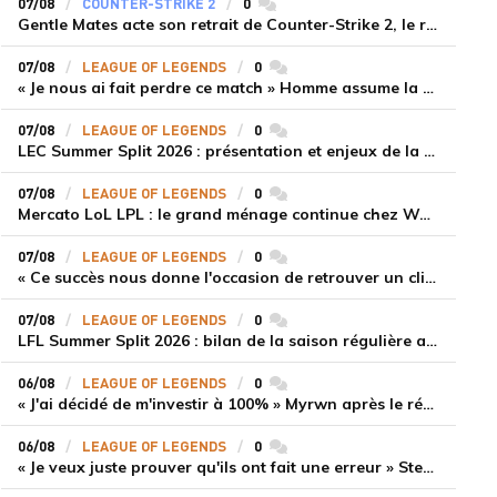
07/08
COUNTER-STRIKE 2
0
commentaires
Gentle Mates acte son retrait de Counter-Strike 2, le roster ibérique libéré
07/08
LEAGUE OF LEGENDS
0
commentaires
« Je nous ai fait perdre ce match » Homme assume la responsabilité de la défaite de HLE face à Gen.G
07/08
LEAGUE OF LEGENDS
0
commentaires
LEC Summer Split 2026 : présentation et enjeux de la troisième semaine de compétition
07/08
LEAGUE OF LEGENDS
0
commentaires
Mercato LoL LPL : le grand ménage continue chez Weibo Gaming, Jiejie quitte le navire au profit de Xiaohao
07/08
LEAGUE OF LEGENDS
0
commentaires
« Ce succès nous donne l'occasion de retrouver un climat beaucoup plus positif » Ryu et Canyon soulagés après la victoire de Gen.G sur HLE
07/08
LEAGUE OF LEGENDS
0
commentaires
LFL Summer Split 2026 : bilan de la saison régulière avec Solary en tête
06/08
LEAGUE OF LEGENDS
0
commentaires
« J'ai décidé de m'investir à 100% » Myrwn après le réveil de Movistar KOI face à Fnatic
06/08
LEAGUE OF LEGENDS
0
commentaires
« Je veux juste prouver qu'ils ont fait une erreur » Stend se confie sur son mercato chaotique et ses ambitions avec Shifters