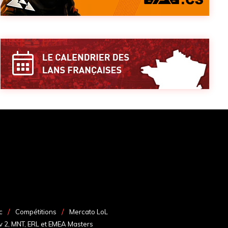
c
Compétitions
Mercato LoL
v 2, MNT, ERL et EMEA Masters