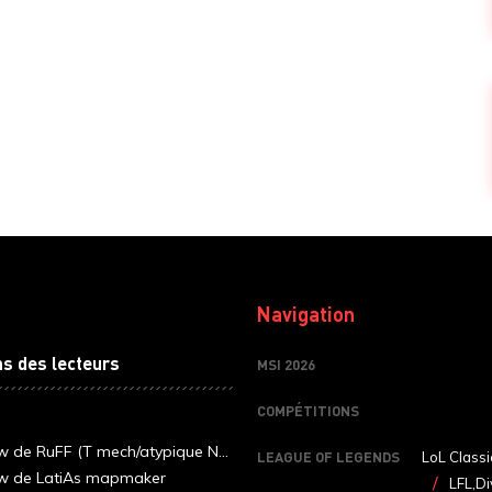
Navigation
ns des lecteurs
MSI 2026
COMPÉTITIONS
ew de RuFF (T mech/atypique N...
LEAGUE OF LEGENDS
LoL Classi
ew de LatiAs mapmaker
LFL,Di