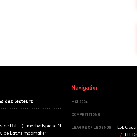
Navigation
ns des lecteurs
MSI 2026
COMPÉTITIONS
ew de RuFF (T mech/atypique N...
LEAGUE OF LEGENDS
LoL Classi
ew de LatiAs mapmaker
LFL,Di