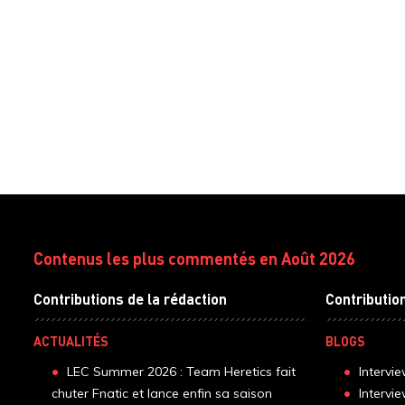
Contenus les plus commentés en Août 2026
Contributions de la rédaction
Contributio
ACTUALITÉS
BLOGS
LEC Summer 2026 : Team Heretics fait
Intervi
chuter Fnatic et lance enfin sa saison
Intervi