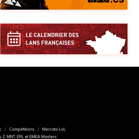
c
Compétitions
Mercato LoL
v 2, MNT, ERL et EMEA Masters