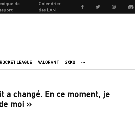
exique de
Calendrier
Facebook
Twitter
Instagram
'esport
des LAN
Di
ROCKET LEAGUE
VALORANT
2XKO
AUTRES PORTAILS
it a changé. En ce moment, je
 de moi »