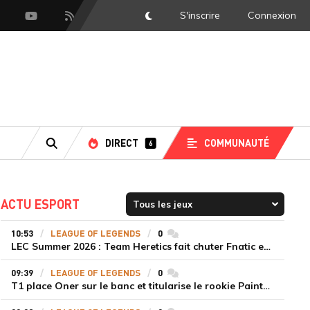
S'inscrire
Connexion
DarkMode
scord
Youtube
Flux RSS
DIRECT
COMMUNAUTÉ
6
RECHERCHE
ACTU ESPORT
10:53
LEAGUE OF LEGENDS
0
commentaires
LEC Summer 2026 : Team Heretics fait chuter Fnatic et lance enfin sa saison estivale
09:39
LEAGUE OF LEGENDS
0
commentaires
T1 place Oner sur le banc et titularise le rookie Painter face à Hanwha Life Esports