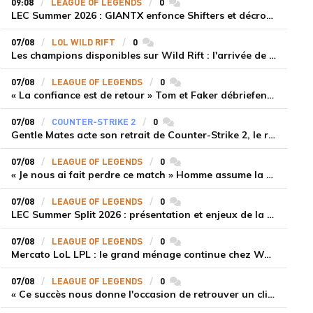
09:08
LEAGUE OF LEGENDS
0
commentaires
LEC Summer 2026 : GIANTX enfonce Shifters et décroche sa première victoire
07/08
LOL WILD RIFT
0
commentaires
Les champions disponibles sur Wild Rift : l'arrivée de Cho'Gath
07/08
LEAGUE OF LEGENDS
0
commentaires
« La confiance est de retour » Tom et Faker débriefent la victoire convaincante de T1 face à Dplus KIA
07/08
COUNTER-STRIKE 2
0
commentaires
Gentle Mates acte son retrait de Counter-Strike 2, le roster ibérique libéré
07/08
LEAGUE OF LEGENDS
0
commentaires
« Je nous ai fait perdre ce match » Homme assume la responsabilité de la défaite de HLE face à Gen.G
07/08
LEAGUE OF LEGENDS
0
commentaires
LEC Summer Split 2026 : présentation et enjeux de la troisième semaine de compétition
07/08
LEAGUE OF LEGENDS
0
commentaires
Mercato LoL LPL : le grand ménage continue chez Weibo Gaming, Jiejie quitte le navire au profit de Xiaohao
07/08
LEAGUE OF LEGENDS
0
commentaires
« Ce succès nous donne l'occasion de retrouver un climat beaucoup plus positif » Ryu et Canyon soulagés après la victoire de Gen.G sur HLE