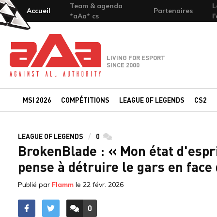
Team & agenda
L
Accueil
Partenaires
*aAa* cs
l
Team-aAa - against All authority
LIVING FOR ESPORT
SINCE 2000
MSI 2026
COMPÉTITIONS
LEAGUE OF LEGENDS
CS2
LEAGUE OF LEGENDS
0
commentaires
BrokenBlade : « Mon état d'espr
pense à détruire le gars en face
Publié par
Flamm
le
22 févr. 2026
0
ACCÉDER AUX
COMMENTAIRES