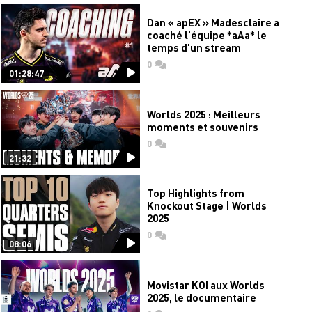
Dan « apEX » Madesclaire a
coaché l'équipe *aAa* le
temps d'un stream
0
commentaires
01:28:47
Worlds 2025 : Meilleurs
moments et souvenirs
0
commentaires
21:32
Top Highlights from
Knockout Stage | Worlds
2025
0
commentaires
08:06
Movistar KOI aux Worlds
2025, le documentaire