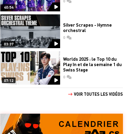
0
commentaires
40:54
Silver Scrapes - Hymne
orchestral
0
commentaires
03:37
Worlds 2025 : le Top 10 du
Play In et de la semaine 1 du
Swiss Stage
0
commentaires
07:12
VOIR TOUTES LES VIDÉOS