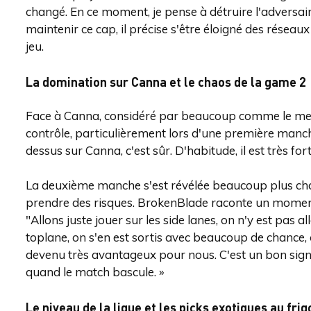
changé. En ce moment, je pense à détruire l'adversaire
maintenir ce cap, il précise s'être éloigné des réseau
jeu.
La domination sur Canna et le chaos de la game 2
Face à Canna, considéré par beaucoup comme le meill
contrôle, particulièrement lors d'une première manche 
dessus sur Canna, c'est sûr. D'habitude, il est très for
La deuxième manche s'est révélée beaucoup plus chao
prendre des risques. BrokenBlade raconte un moment d
"Allons juste jouer sur les side lanes, on n'y est pas al
toplane, on s'en est sortis avec beaucoup de chance, 
devenu très avantageux pour nous. C'est un bon signe
quand le match bascule. »
Le niveau de la ligue et les picks exotiques au frig