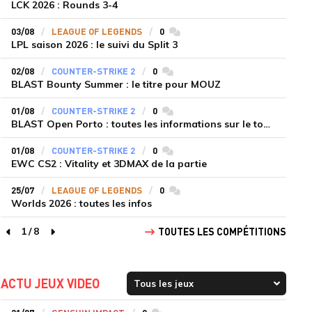
LCK 2026 : Rounds 3-4
03/08
LEAGUE OF LEGENDS
0
commentaires
LPL saison 2026 : le suivi du Split 3
02/08
COUNTER-STRIKE 2
0
commentaires
BLAST Bounty Summer : le titre pour MOUZ
01/08
COUNTER-STRIKE 2
0
commentaires
BLAST Open Porto : toutes les informations sur le tournoi
01/08
COUNTER-STRIKE 2
0
commentaires
EWC CS2 : Vitality et 3DMAX de la partie
25/07
LEAGUE OF LEGENDS
0
commentaires
Worlds 2026 : toutes les infos
1
/
8
TOUTES LES COMPÉTITIONS
page précédente
page suivante
ACTU JEUX VIDEO