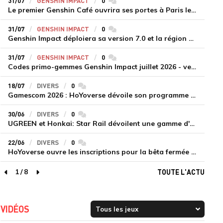
31/07
GENSHIN IMPACT
0
commentaires
Le premier Genshin Café ouvrira ses portes à Paris le 14 août
31/07
GENSHIN IMPACT
0
commentaires
Genshin Impact déploiera sa version 7.0 et la région de Snezhnaya le 12 août
31/07
GENSHIN IMPACT
0
commentaires
Codes primo-gemmes Genshin Impact juillet 2026 - version 7.0
18/07
DIVERS
0
commentaires
Gamescom 2026 : HoYoverse dévoile son programme et présente deux nouveaux jeux inédits
30/06
DIVERS
0
commentaires
UGREEN et Honkai: Star Rail dévoilent une gamme d'accessoires de recharge en édition limitée
22/06
DIVERS
0
commentaires
HoYoverse ouvre les inscriptions pour la bêta fermée de Honkai : Nexus Anima
1
/
8
TOUTE L'ACTU
page précédente
page suivante
VIDÉOS