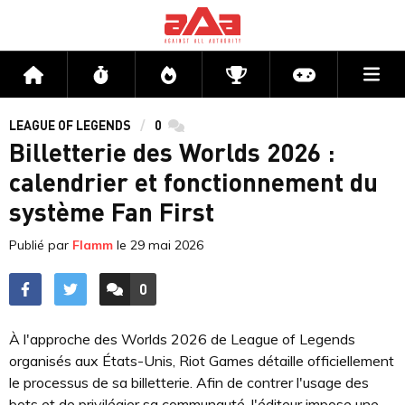
Me
Accueil
Flux
Directs
Compétitions
Actu jeux v
LEAGUE OF LEGENDS
0
commentaires
Billetterie des Worlds 2026 :
calendrier et fonctionnement du
système Fan First
Publié par
Flamm
le
29 mai 2026
0
ACCÉDER AUX
COMMENTAIRES
À l'approche des Worlds 2026 de League of Legends
organisés aux États-Unis, Riot Games détaille officiellement
le processus de sa billetterie. Afin de contrer l'usage des
bots et de privilégier sa communauté, l'éditeur impose une