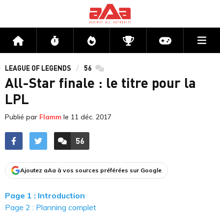
Me
Accueil
Flux
Directs
Compétitions
Actu jeux v
LEAGUE OF LEGENDS
56
commentaires
All-Star finale : le titre pour la
LPL
Publié par
Flamm
le
11 déc. 2017
56
ACCÉDER AUX
COMMENTAIRES
Ajoutez aAa à vos sources préférées sur Google
Page 1 : Introduction
Page 2 : Planning complet