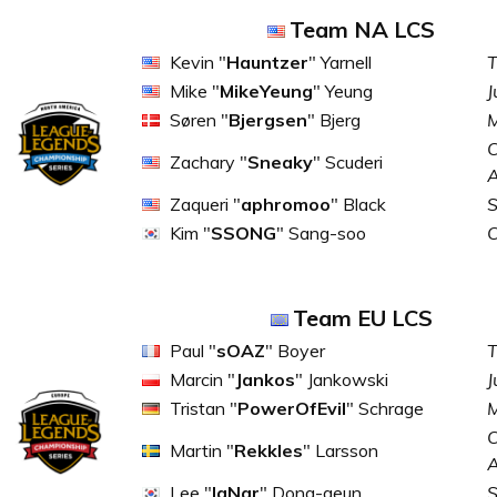
Team NA LCS
Kevin "
Hauntzer
" Yarnell
T
Mike "
MikeYeung
" Yeung
J
Søren "
Bjergsen
" Bjerg
M
C
Zachary "
Sneaky
" Scuderi
Zaqueri "
aphromoo
" Black
S
Kim "
SSONG
" Sang-soo
Team EU LCS
Paul "
sOAZ
" Boyer
T
Marcin "
Jankos
" Jankowski
J
Tristan "
PowerOfEvil
" Schrage
M
C
Martin "
Rekkles
" Larsson
Lee "
IgNar
" Dong-geun
S