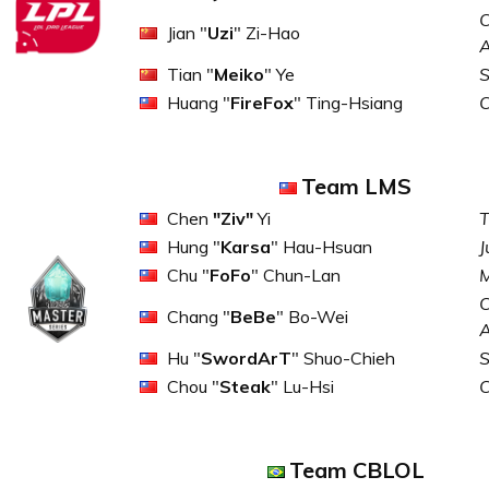
C
Jian "
Uzi
" Zi-Hao
Tian "
Meiko
" Ye
S
Huang "
FireFox
" Ting-Hsiang
Team LMS
Chen
"Ziv"
Yi
T
Hung "
Karsa
" Hau-Hsuan
J
Chu "
FoFo
" Chun-Lan
M
C
Chang "
BeBe
" Bo-Wei
Hu "
SwordArT
" Shuo-Chieh
S
Chou "
Steak
" Lu-Hsi
Team CBLOL