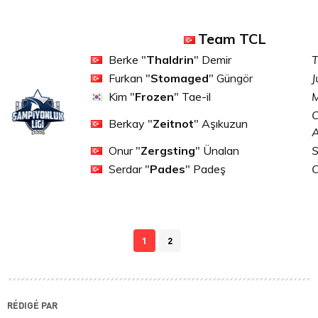
Team TCL
Berke "
Thaldrin
" Demir
T
Furkan "
Stomaged
" Güngör
J
Kim "
Frozen
" Tae-il
M
C
Berkay "
Zeitnot
" Aşıkuzun
Onur "
Zergsting
" Ünalan
S
Serdar "
Pades
" Padeş
1
2
RÉDIGÉ PAR