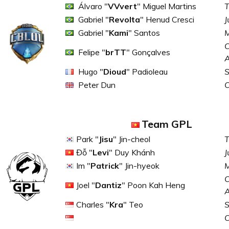
Álvaro "
VVvert
" Miguel Martins
T
Gabriel "
Revolta
" Henud Cresci
J
Gabriel "
Kami
" Santos
M
C
Felipe "
brTT
" Gonçalves
Hugo "
Dioud
" Padioleau
S
Peter Dun
Team GPL
Park "
Jisu
" Jin-cheol
T
Đỗ "
Levi
" Duy Khánh
J
Im "
Patrick
" Jin-hyeok
M
C
Joel "
Dantiz
" Poon Kah Heng
Charles "
Kra
" Teo
S