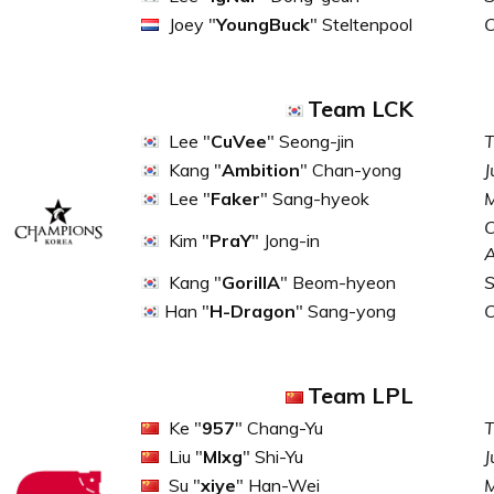
Joey "
YoungBuck
" Steltenpool
Team LCK
Lee "
CuVee
" Seong-jin
T
Kang "
Ambition
" Chan-yong
J
Lee "
Faker
" Sang-hyeok
M
C
Kim "
PraY
" Jong-in
Kang "
GorillA
" Beom-hyeon
S
Han "
H-Dragon
" Sang-yong
Team LPL
Ke "
957
" Chang-Yu
T
Liu "
Mlxg
" Shi-Yu
J
Su "
xiye
" Han-Wei
M