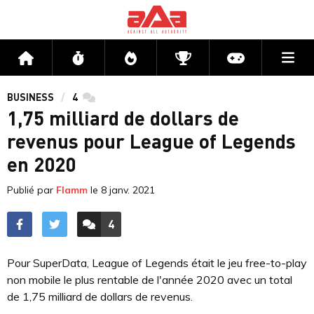
Me
Accueil
Flux
Directs
Compétitions
Actu jeux v
BUSINESS
4
commentaires
1,75 milliard de dollars de
revenus pour League of Legends
en 2020
Publié par
Flamm
le
8 janv. 2021
4
ACCÉDER AUX
COMMENTAIRES
Pour SuperData, League of Legends était le jeu free-to-play
non mobile le plus rentable de l'année 2020 avec un total
de 1,75 milliard de dollars de revenus.