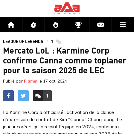
Me
Accueil
Flux
Directs
Compétitions
Actu jeux v
LEAGUE OF LEGENDS
1
commentaires
Mercato LoL : Karmine Corp
confirme Canna comme toplaner
pour la saison 2025 de LEC
Publié par
Flamm
le
17 oct. 2024
1
ACCÉDER AUX
COMMENTAIRES
La Karmine Corp a officialisé l'activation de la clause
d'extension de contrat de Kim "Canna" Chang-dong. Le
joueur coréen, qui a rejoint l’équipe en 2024, continuera
d’évoluer au poste de toplaner pour la saison 2025 de la