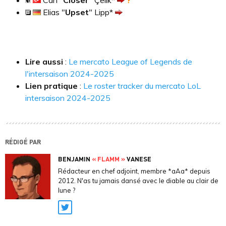
Can "
Closer
" Çelik*
Elias "
Upset
" Lipp*
Lire aussi
:
Le mercato League of Legends de
l'intersaison 2024-2025
Lien pratique
:
Le roster tracker du mercato LoL
intersaison 2024-2025
RÉDIGÉ PAR
BENJAMIN
« FLAMM »
VANESE
Rédacteur en chef adjoint, membre *aAa* depuis
2012. N'as tu jamais dansé avec le diable au clair de
lune ?
Twitter