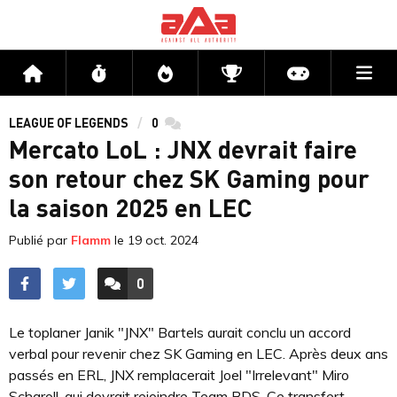
Me
Accueil
Flux
Directs
Compétitions
Actu jeux v
LEAGUE OF LEGENDS
0
commentaires
Mercato LoL : JNX devrait faire
son retour chez SK Gaming pour
la saison 2025 en LEC
Publié par
Flamm
le
19 oct. 2024
0
ACCÉDER AUX
COMMENTAIRES
Le toplaner Janik "JNX" Bartels aurait conclu un accord
verbal pour revenir chez SK Gaming en LEC. Après deux ans
passés en ERL, JNX remplacerait Joel "Irrelevant" Miro
Scharoll, qui devrait rejoindre Team BDS. Ce transfert