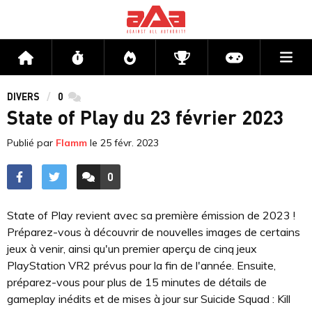
Me
Accueil
Flux
Directs
Compétitions
Actu jeux v
DIVERS
0
commentaires
State of Play du 23 février 2023
Publié par
Flamm
le
25 févr. 2023
0
ACCÉDER AUX
COMMENTAIRES
State of Play revient avec sa première émission de 2023 !
Préparez-vous à découvrir de nouvelles images de certains
jeux à venir, ainsi qu'un premier aperçu de cinq jeux
PlayStation VR2 prévus pour la fin de l'année. Ensuite,
préparez-vous pour plus de 15 minutes de détails de
gameplay inédits et de mises à jour sur Suicide Squad : Kill