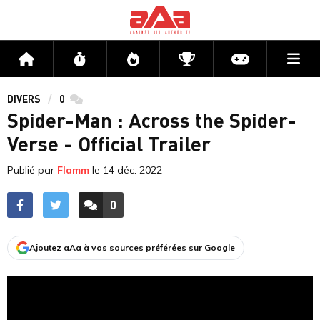
Me
Accueil
Flux
Directs
Compétitions
Actu jeux v
DIVERS
0
commentaires
Spider-Man : Across the Spider-
Verse - Official Trailer
Publié par
Flamm
le
14 déc. 2022
0
ACCÉDER AUX
COMMENTAIRES
Ajoutez aAa à vos sources préférées sur Google