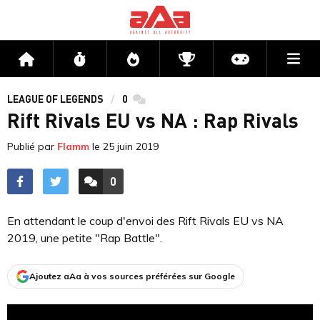
Me
Accueil
Flux
Directs
Compétitions
Actu jeux v
LEAGUE OF LEGENDS
0
commentaires
Rift Rivals EU vs NA : Rap Rivals
Publié par
Flamm
le
25 juin 2019
0
ACCÉDER AUX
COMMENTAIRES
En attendant le coup d'envoi des Rift Rivals EU vs NA
2019, une petite "Rap Battle".
Ajoutez aAa à vos sources préférées sur Google