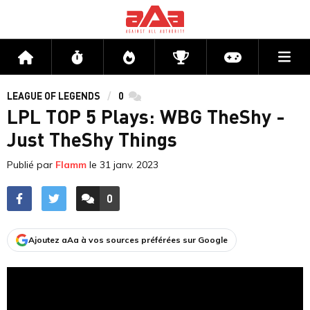
Me
Accueil
Flux
Directs
Compétitions
Actu jeux v
LEAGUE OF LEGENDS
0
commentaires
LPL TOP 5 Plays: WBG TheShy -
Just TheShy Things
Publié par
Flamm
le
31 janv. 2023
0
ACCÉDER AUX
COMMENTAIRES
Ajoutez aAa à vos sources préférées sur Google