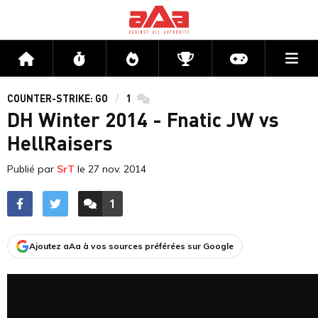
Me
Accueil
Flux
Directs
Compétitions
Actu jeux v
COUNTER-STRIKE: GO
1
commentaires
DH Winter 2014 - Fnatic JW vs
HellRaisers
Publié par
SrT
le
27 nov. 2014
1
ACCÉDER AUX
COMMENTAIRES
Ajoutez aAa à vos sources préférées sur Google