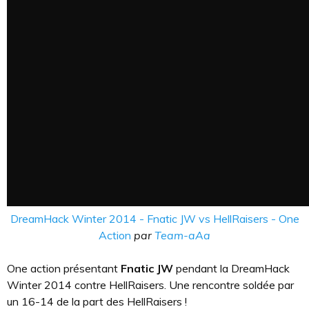
DreamHack Winter 2014 - Fnatic JW vs HellRaisers - One
Action
par
Team-aAa
One action présentant
Fnatic JW
pendant la DreamHack
Winter 2014 contre HellRaisers. Une rencontre soldée par
un 16-14 de la part des HellRaisers !