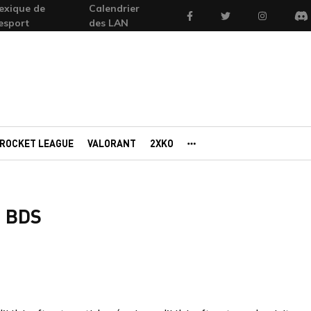
exique de
Calendrier
Facebook
Twitter
Instagram
'esport
des LAN
Di
ROCKET LEAGUE
VALORANT
2XKO
AUTRES PORTAILS
n BDS