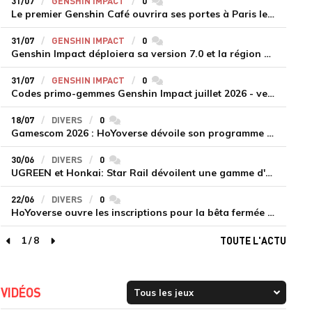
31/07
GENSHIN IMPACT
0
commentaires
Le premier Genshin Café ouvrira ses portes à Paris le 14 août
31/07
GENSHIN IMPACT
0
commentaires
Genshin Impact déploiera sa version 7.0 et la région de Snezhnaya le 12 août
31/07
GENSHIN IMPACT
0
commentaires
Codes primo-gemmes Genshin Impact juillet 2026 - version 7.0
18/07
DIVERS
0
commentaires
Gamescom 2026 : HoYoverse dévoile son programme et présente deux nouveaux jeux inédits
30/06
DIVERS
0
commentaires
UGREEN et Honkai: Star Rail dévoilent une gamme d'accessoires de recharge en édition limitée
22/06
DIVERS
0
commentaires
HoYoverse ouvre les inscriptions pour la bêta fermée de Honkai : Nexus Anima
1
/
8
TOUTE L'ACTU
page précédente
page suivante
VIDÉOS