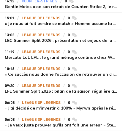
16:12
COUNTER-STRIKE 2
0
commentaires
Gentle Mates acte son retrait de Counter-Strike 2, le roster ibérique libéré
15:01
LEAGUE OF LEGENDS
0
commentaires
« Je nous ai fait perdre ce match » Homme assume la responsabilité de la défaite de HLE face à Gen.G
13:02
LEAGUE OF LEGENDS
0
commentaires
LEC Summer Split 2026 : présentation et enjeux de la troisième semaine de compétition
11:19
LEAGUE OF LEGENDS
0
commentaires
Mercato LoL LPL : le grand ménage continue chez Weibo Gaming, Jiejie quitte le navire au profit de Xiaohao
10:16
LEAGUE OF LEGENDS
0
commentaires
« Ce succès nous donne l'occasion de retrouver un climat beaucoup plus positif » Ryu et Canyon soulagés après la victoire de Gen.G sur HLE
09:20
LEAGUE OF LEGENDS
0
commentaires
LFL Summer Split 2026 : bilan de la saison régulière avec Solary en tête
06/08
LEAGUE OF LEGENDS
0
commentaires
« J'ai décidé de m'investir à 100% » Myrwn après le réveil de Movistar KOI face à Fnatic
06/08
LEAGUE OF LEGENDS
0
commentaires
« Je veux juste prouver qu'ils ont fait une erreur » Stend se confie sur son mercato chaotique et ses ambitions avec Shifters