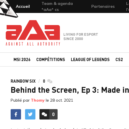
Team & agenda
L
Accueil
Partenaires
*aAa* cs
l
Team-aAa - against All authority
LIVING FOR ESPORT
SINCE 2000
MSI 2026
COMPÉTITIONS
LEAGUE OF LEGENDS
CS2
RAINBOW SIX
0
commentaires
Behind the Screen, Ep 3: Made i
Publié par
Thomy
le
28 oct. 2021
0
ACCÉDER AUX
COMMENTAIRES