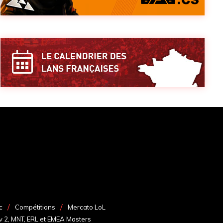
c
Compétitions
Mercato LoL
v 2, MNT, ERL et EMEA Masters