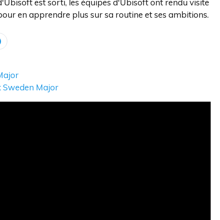
'Ubisoft est sorti, les équipes d'Ubisoft ont rendu visite
our en apprendre plus sur sa routine et ses ambitions.
Major
Six Sweden Major