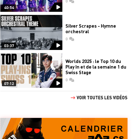
0
commentaires
40:54
Silver Scrapes - Hymne
orchestral
0
commentaires
03:37
Worlds 2025 : le Top 10 du
Play In et de la semaine 1 du
Swiss Stage
0
commentaires
07:12
VOIR TOUTES LES VIDÉOS