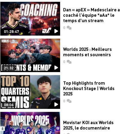
Dan « apEX » Madesclaire a
coaché l'équipe *aAa* le
temps d'un stream
0
commentaires
01:28:47
Worlds 2025 : Meilleurs
moments et souvenirs
0
commentaires
21:32
Top Highlights from
Knockout Stage | Worlds
2025
0
commentaires
08:06
Movistar KOI aux Worlds
2025, le documentaire