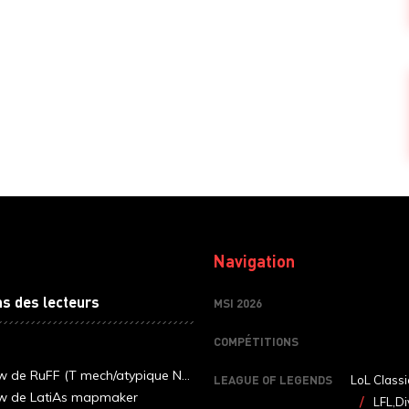
Navigation
ns des lecteurs
MSI 2026
COMPÉTITIONS
ew de RuFF (T mech/atypique N...
LEAGUE OF LEGENDS
LoL Classi
ew de LatiAs mapmaker
LFL,Di