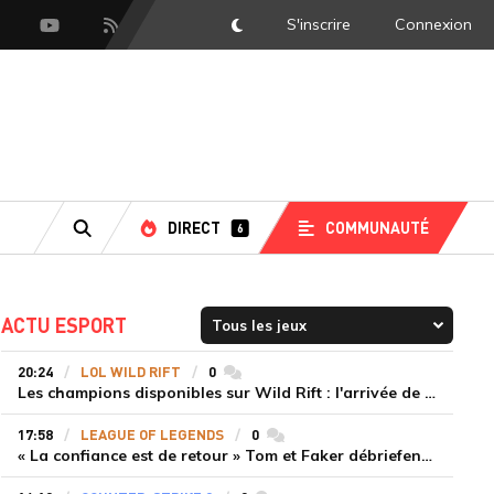
S'inscrire
Connexion
DarkMode
scord
Youtube
Flux RSS
DIRECT
COMMUNAUTÉ
6
RECHERCHE
ACTU ESPORT
20:24
LOL WILD RIFT
0
commentaires
Les champions disponibles sur Wild Rift : l'arrivée de Cho'Gath
17:58
LEAGUE OF LEGENDS
0
commentaires
« La confiance est de retour » Tom et Faker débriefent la victoire convaincante de T1 face à Dplus KIA