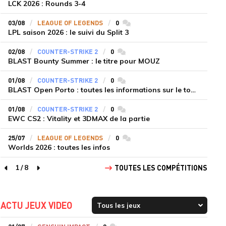
LCK 2026 : Rounds 3-4
03/08
LEAGUE OF LEGENDS
0
commentaires
LPL saison 2026 : le suivi du Split 3
02/08
COUNTER-STRIKE 2
0
commentaires
BLAST Bounty Summer : le titre pour MOUZ
01/08
COUNTER-STRIKE 2
0
commentaires
BLAST Open Porto : toutes les informations sur le tournoi
01/08
COUNTER-STRIKE 2
0
commentaires
EWC CS2 : Vitality et 3DMAX de la partie
25/07
LEAGUE OF LEGENDS
0
commentaires
Worlds 2026 : toutes les infos
1
/
8
TOUTES LES COMPÉTITIONS
page précédente
page suivante
ACTU JEUX VIDEO