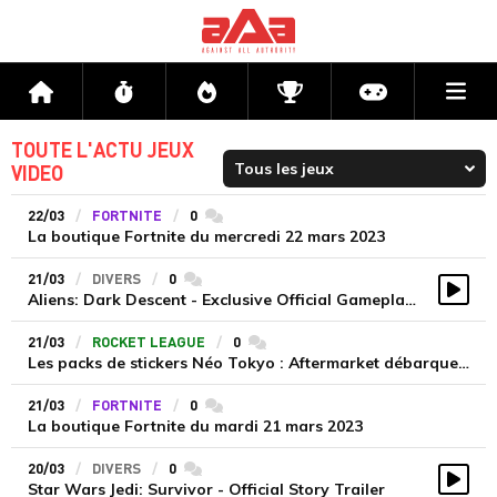
Me
Accueil
Flux
Directs
Compétitions
Actu jeux v
TOUTE L'ACTU JEUX
VIDEO
22/03
FORTNITE
0
commentaires
La boutique Fortnite du mercredi 22 mars 2023
21/03
DIVERS
0
commentaires
Aliens: Dark Descent - Exclusive Official Gameplay Trailer
Vidé
21/03
ROCKET LEAGUE
0
commentaires
Les packs de stickers Néo Tokyo : Aftermarket débarquent sur Rocket League
21/03
FORTNITE
0
commentaires
La boutique Fortnite du mardi 21 mars 2023
20/03
DIVERS
0
commentaires
Star Wars Jedi: Survivor - Official Story Trailer
Vidé