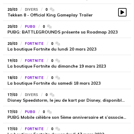
20/03
DIVERS
0
commentaires
Tekken 8 - Official King Gameplay Trailer
Vidé
20/03
PUBG
0
commentaires
PUBG: BATTLEGROUNDS présente sa Roadmap 2023
20/03
FORTNITE
0
commentaires
La boutique Fortnite du lundi 20 mars 2023
19/03
FORTNITE
0
commentaires
La boutique Fortnite du dimanche 19 mars 2023
18/03
FORTNITE
0
commentaires
La boutique Fortnite du samedi 18 mars 2023
17/03
DIVERS
0
commentaires
Disney Speedstorm, le jeu de kart par Disney, disponible à partir du 18 avril
17/03
PUBG
0
commentaires
PUBG Mobile célèbre son 5ème anniversaire et s’associe à Bugatti
17/03
FORTNITE
0
commentaires