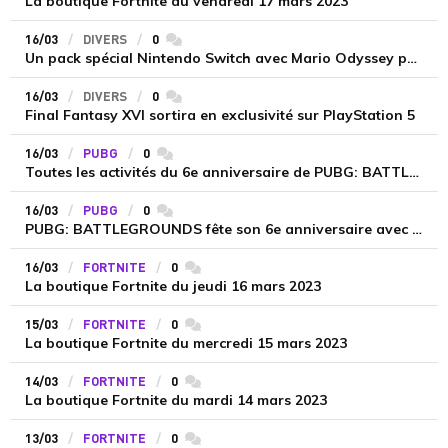
La boutique Fortnite du vendredi 17 mars 2023
16/03
DIVERS
0
commentaires
Un pack spécial Nintendo Switch avec Mario Odyssey pour la sortie de Super Mario Bros, le film
16/03
DIVERS
0
commentaires
Final Fantasy XVI sortira en exclusivité sur PlayStation 5
16/03
PUBG
0
commentaires
Toutes les activités du 6e anniversaire de PUBG: BATTLEGROUNDS dévoilées
16/03
PUBG
0
commentaires
PUBG: BATTLEGROUNDS fête son 6e anniversaire avec des Twitch Rivals le 21 mars
16/03
FORTNITE
0
commentaires
La boutique Fortnite du jeudi 16 mars 2023
15/03
FORTNITE
0
commentaires
La boutique Fortnite du mercredi 15 mars 2023
14/03
FORTNITE
0
commentaires
La boutique Fortnite du mardi 14 mars 2023
13/03
FORTNITE
0
commentaires