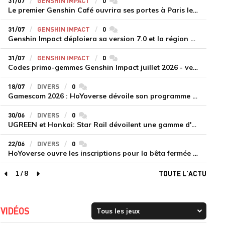
31/07
GENSHIN IMPACT
0
commentaires
Le premier Genshin Café ouvrira ses portes à Paris le 14 août
31/07
GENSHIN IMPACT
0
commentaires
Genshin Impact déploiera sa version 7.0 et la région de Snezhnaya le 12 août
31/07
GENSHIN IMPACT
0
commentaires
Codes primo-gemmes Genshin Impact juillet 2026 - version 7.0
18/07
DIVERS
0
commentaires
Gamescom 2026 : HoYoverse dévoile son programme et présente deux nouveaux jeux inédits
30/06
DIVERS
0
commentaires
UGREEN et Honkai: Star Rail dévoilent une gamme d'accessoires de recharge en édition limitée
22/06
DIVERS
0
commentaires
HoYoverse ouvre les inscriptions pour la bêta fermée de Honkai : Nexus Anima
1
/
8
TOUTE L'ACTU
page précédente
page suivante
VIDÉOS