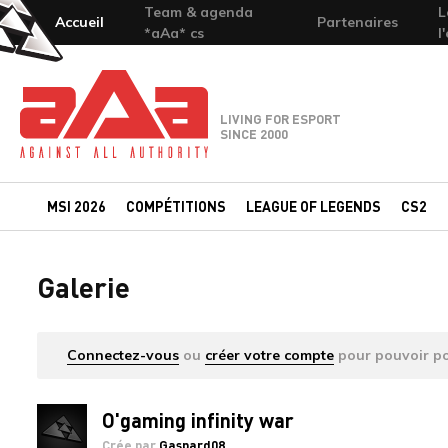
Team & agenda
L
Accueil
Partenaires
*aAa* cs
l
Team-aAa - against All authority
LIVING FOR ESPORT
SINCE 2000
MSI 2026
COMPÉTITIONS
LEAGUE OF LEGENDS
CS2
Galerie
Connectez-vous
ou
créer votre compte
pour pouvoir po
O'gaming infinity war
Crée par
Gaspard08