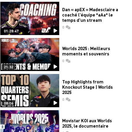
Dan « apEX » Madesclaire a
coaché l'équipe *aAa* le
temps d'un stream
0
commentaires
01:28:47
Worlds 2025 : Meilleurs
moments et souvenirs
0
commentaires
21:32
Top Highlights from
Knockout Stage | Worlds
2025
0
commentaires
08:06
Movistar KOI aux Worlds
2025, le documentaire