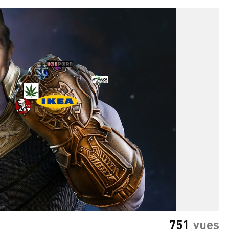
751
vues