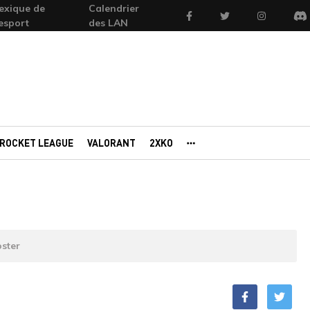
exique de
Calendrier
Facebook
Twitter
Instagram
'esport
des LAN
Di
ROCKET LEAGUE
VALORANT
2XKO
AUTRES PORTAILS
ster
Facebook
Twitt