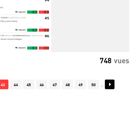
748
vues
43
44
45
46
47
48
49
50