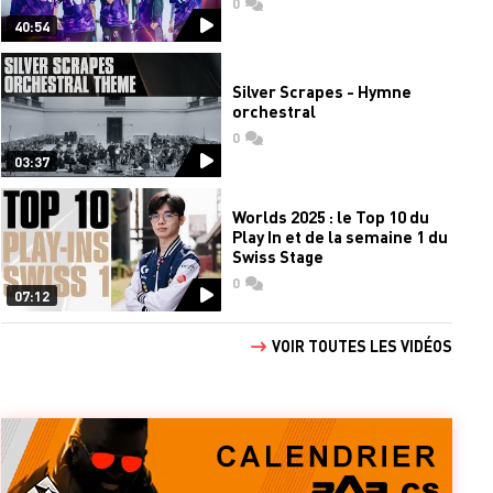
0
commentaires
40:54
Silver Scrapes - Hymne
orchestral
0
commentaires
03:37
Worlds 2025 : le Top 10 du
Play In et de la semaine 1 du
Swiss Stage
0
commentaires
07:12
VOIR TOUTES LES VIDÉOS