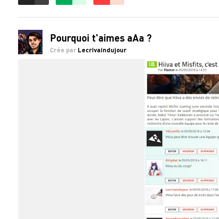
ACCÉDER AUX
COMMENTAIRES
Pourquoi t'aimes aAa ?
Crée par
Lecrivaindujour