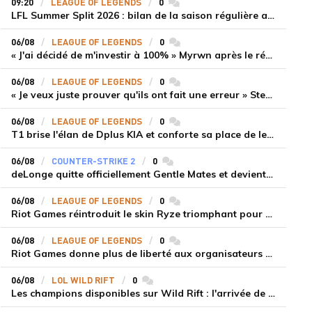
09:20
LEAGUE OF LEGENDS
0
commentaires
LFL Summer Split 2026 : bilan de la saison régulière avec Solary en tête
06/08
LEAGUE OF LEGENDS
0
commentaires
« J'ai décidé de m'investir à 100% » Myrwn après le réveil de Movistar KOI face à Fnatic
06/08
LEAGUE OF LEGENDS
0
commentaires
« Je veux juste prouver qu'ils ont fait une erreur » Stend se confie sur son mercato chaotique et ses ambitions avec Shifters
06/08
LEAGUE OF LEGENDS
0
commentaires
T1 brise l'élan de Dplus KIA et conforte sa place de leader en LCK 2026 Rounds 3-4
06/08
COUNTER-STRIKE 2
0
commentaires
deLonge quitte officiellement Gentle Mates et devient agent libre
06/08
LEAGUE OF LEGENDS
0
commentaires
Riot Games réintroduit le skin Ryze triomphant pour récompenser la scène amateur
06/08
LEAGUE OF LEGENDS
0
commentaires
Riot Games donne plus de liberté aux organisateurs de tournois locaux sur League of Legends
06/08
LOL WILD RIFT
0
commentaires
Les champions disponibles sur Wild Rift : l'arrivée de Cho'Gath