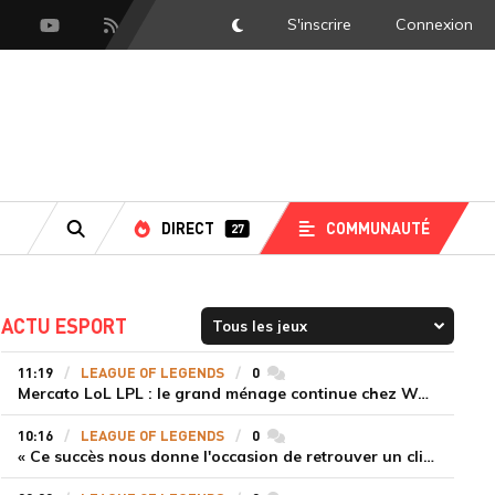
S'inscrire
Connexion
DarkMode
scord
Youtube
Flux RSS
DIRECT
COMMUNAUTÉ
27
RECHERCHE
ACTU ESPORT
11:19
LEAGUE OF LEGENDS
0
commentaires
Mercato LoL LPL : le grand ménage continue chez Weibo Gaming, Jiejie quitte le navire au profit de Xiaohao
10:16
LEAGUE OF LEGENDS
0
commentaires
« Ce succès nous donne l'occasion de retrouver un climat beaucoup plus positif » Ryu et Canyon soulagés après la victoire de Gen.G sur HLE
er