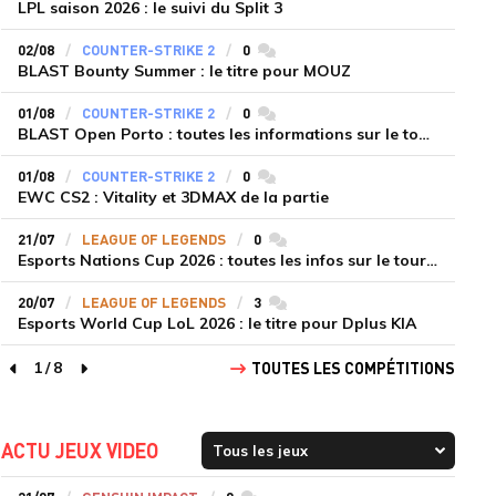
LPL saison 2026 : le suivi du Split 3
02/08
COUNTER-STRIKE 2
0
commentaires
BLAST Bounty Summer : le titre pour MOUZ
01/08
COUNTER-STRIKE 2
0
commentaires
BLAST Open Porto : toutes les informations sur le tournoi
01/08
COUNTER-STRIKE 2
0
commentaires
EWC CS2 : Vitality et 3DMAX de la partie
21/07
LEAGUE OF LEGENDS
0
commentaires
Esports Nations Cup 2026 : toutes les infos sur le tournoi
20/07
LEAGUE OF LEGENDS
3
commentaires
Esports World Cup LoL 2026 : le titre pour Dplus KIA
1
/
8
TOUTES LES COMPÉTITIONS
page précédente
page suivante
ACTU JEUX VIDEO