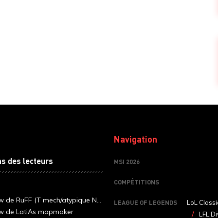
Navigation
ns des lecteurs
MSI 2026
COMPÉTITIONS
ew de RuFF (T mech/atypique N...
LEAGUE OF LEGENDS
LoL Classi
ew de LatiAs mapmaker
LFL,Di