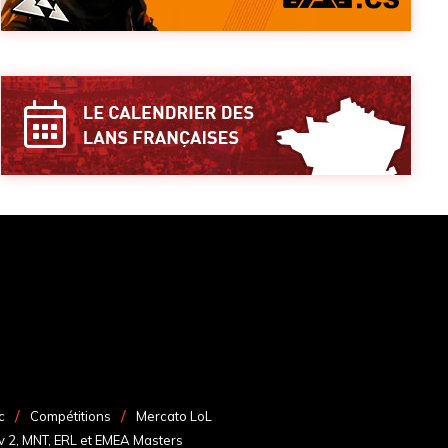
c
Compétitions
Mercato LoL
v 2, MNT, ERL et EMEA Masters