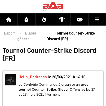
Me
Accueil
Flux
Directs
Compétitions
Actu jeux v
Esport
Blabla
Tournoi Counter-Strike
général
Discord [FR]
Tournoi Counter-Strike Discord
[FR]
Hello_Darkness
le 20/03/2021 à 16:10
La Confrérie Communauté organise un
gros
tournoi Counter-Strike: Global Offensive
les 27
et 28 mars 2021 ! Au menu :