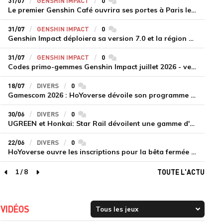
31/07
GENSHIN IMPACT
0
commentaires
Le premier Genshin Café ouvrira ses portes à Paris le 14 août
31/07
GENSHIN IMPACT
0
commentaires
Genshin Impact déploiera sa version 7.0 et la région de Snezhnaya le 12 août
31/07
GENSHIN IMPACT
0
commentaires
Codes primo-gemmes Genshin Impact juillet 2026 - version 7.0
18/07
DIVERS
0
commentaires
Gamescom 2026 : HoYoverse dévoile son programme et présente deux nouveaux jeux inédits
30/06
DIVERS
0
commentaires
UGREEN et Honkai: Star Rail dévoilent une gamme d'accessoires de recharge en édition limitée
22/06
DIVERS
0
commentaires
HoYoverse ouvre les inscriptions pour la bêta fermée de Honkai : Nexus Anima
1
/
8
TOUTE L'ACTU
page précédente
page suivante
VIDÉOS