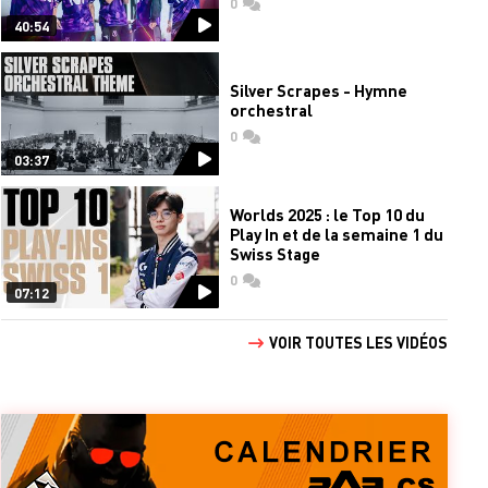
0
commentaires
40:54
Silver Scrapes - Hymne
orchestral
0
commentaires
03:37
Worlds 2025 : le Top 10 du
Play In et de la semaine 1 du
Swiss Stage
0
commentaires
07:12
VOIR TOUTES LES VIDÉOS