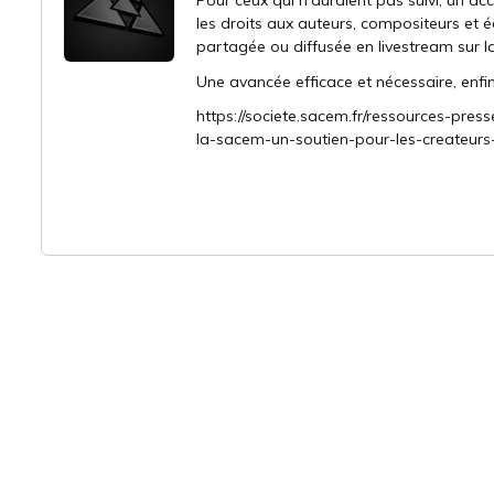
Pour ceux qui n'auraient pas suivi, un ac
les droits aux auteurs, compositeurs et
partagée ou diffusée en livestream sur l
Une avancée efficace et nécessaire, enfin
https://societe.sacem.fr/ressources-pre
la-sacem-un-soutien-pour-les-createurs