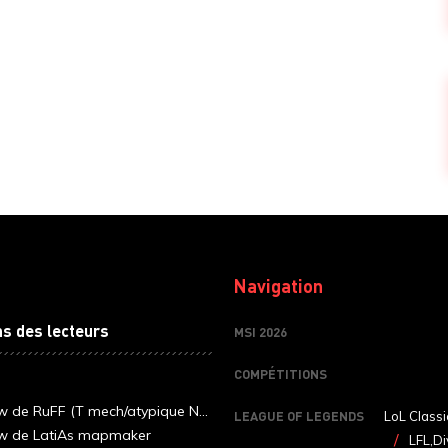
Navigation
ns des lecteurs
MSI 2026
COMPÉTITIONS
ew de RuFF (T mech/atypique N...
LEAGUE OF LEGENDS
LoL Classi
ew de LatiAs mapmaker
LFL,Di