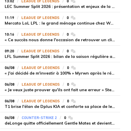
13:02
LEAGUE OF LEGENDS
0
commentaires
LEC Summer Split 2026 : présentation et enjeux de la troisième semaine de compétition
11:19
LEAGUE OF LEGENDS
0
commentaires
Mercato LoL LPL : le grand ménage continue chez Weibo Gaming, Jiejie quitte le navire au profit de Xiaohao
10:16
LEAGUE OF LEGENDS
0
commentaires
« Ce succès nous donne l'occasion de retrouver un climat beaucoup plus positif » Ryu et Canyon soulagés après la victoire de Gen.G sur HLE
09:20
LEAGUE OF LEGENDS
0
commentaires
LFL Summer Split 2026 : bilan de la saison régulière avec Solary en tête
06/08
LEAGUE OF LEGENDS
0
commentaires
« J'ai décidé de m'investir à 100% » Myrwn après le réveil de Movistar KOI face à Fnatic
06/08
LEAGUE OF LEGENDS
0
commentaires
« Je veux juste prouver qu'ils ont fait une erreur » Stend se confie sur son mercato chaotique et ses ambitions avec Shifters
06/08
LEAGUE OF LEGENDS
0
commentaires
T1 brise l'élan de Dplus KIA et conforte sa place de leader en LCK 2026 Rounds 3-4
06/08
COUNTER-STRIKE 2
0
commentaires
deLonge quitte officiellement Gentle Mates et devient agent libre