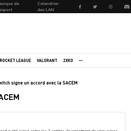
exique de
Calendrier
Facebook
Twitter
Instagram
'esport
des LAN
Di
ROCKET LEAGUE
VALORANT
2XKO
AUTRES PORTAILS
witch signe un accord avec la SACEM
 SACEM