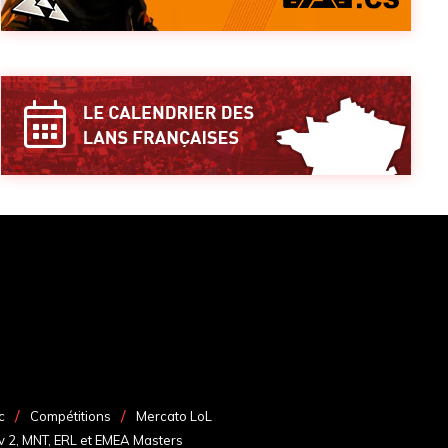
c
Compétitions
Mercato LoL
v 2, MNT, ERL et EMEA Masters