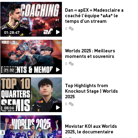
Dan « apEX » Madesclaire a
coaché l'équipe *aAa* le
temps d'un stream
0
commentaires
01:28:47
Worlds 2025 : Meilleurs
moments et souvenirs
0
commentaires
21:32
Top Highlights from
Knockout Stage | Worlds
2025
0
commentaires
08:06
Movistar KOI aux Worlds
2025, le documentaire