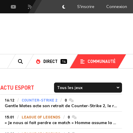
S'inscrire
Connexion
DarkMode
scord
Youtube
Flux RSS
DIRECT
COMMUNAUTÉ
14
RECHERCHE
ACTU ESPORT
16:12
COUNTER-STRIKE 2
0
commentaires
Gentle Mates acte son retrait de Counter-Strike 2, le roster ibérique libéré
15:01
LEAGUE OF LEGENDS
0
commentaires
« Je nous ai fait perdre ce match » Homme assume la responsabilité de la défaite de HLE face à Gen.G