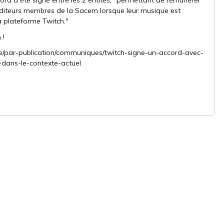
cord a été signé entre les 2 entités, "permettant de rémunérer
 éditeurs membres de la Sacem lorsque leur musique est
a plateforme Twitch."
 !
sse/par-publication/communiques/twitch-signe-un-accord-avec-
-dans-le-contexte-actuel