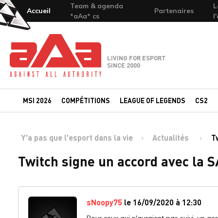
Team & agenda
L
Accueil
Partenaires
*aAa* cs
l
Team-aAa - against All authority
LIVING FOR ESPORT
SINCE 2000
MSI 2026
COMPÉTITIONS
LEAGUE OF LEGENDS
CS2
Y'a pas que l'esport dans la vie
Actualités
T
Twitch signe un accord avec la
sNoopy75
le 16/09/2020 à 12:30