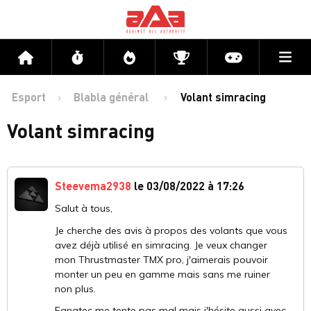
Me
Accueil
Flux
Directs
Compétitions
Actu jeux v
Esport
Blabla général
Volant simracing
Volant simracing
Steevema2938
le 03/08/2022 à 17:26
Salut à tous,
Je cherche des avis à propos des volants que vous
avez déjà utilisé en simracing. Je veux changer
mon Thrustmaster TMX pro, j'aimerais pouvoir
monter un peu en gamme mais sans me ruiner
non plus.
Fanatec me tente pas mal mais j'hésite aussi avec