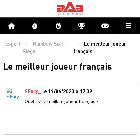
Me
Accueil
Flux
Directs
Compétitions
Actu jeux v
Esport
Rainbow Six :
Le meilleur joueur
Siege
français
Le meilleur joueur français
SFury_
le 19/06/2020 à 17:39
Quel est le meilleur joueur français ?