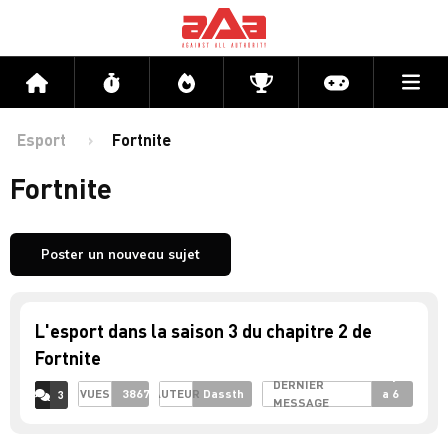
Me
Accueil
Flux
Directs
Compétitions
Actu jeux v
Esport
Fortnite
Fortnite
Poster un nouveau sujet
L'esport dans la saison 3 du chapitre 2 de
Fortnite
il y
DERNIER
VUES
3867
AUTEUR
Dassth
a 6
3
MESSAGE
ACCÉDER AUX
COMMENTAIRES
ans