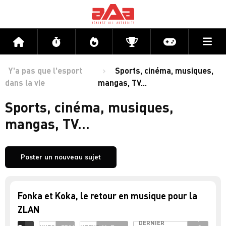
Me
Accueil
Flux
Directs
Compétitions
Actu jeux v
Y'a pas que l'esport
Sports, cinéma, musiques,
dans la vie
mangas, TV...
Sports, cinéma, musiques,
mangas, TV...
Poster un nouveau sujet
Fonka et Koka, le retour en musique pour la
ZLAN
il y
DERNIER