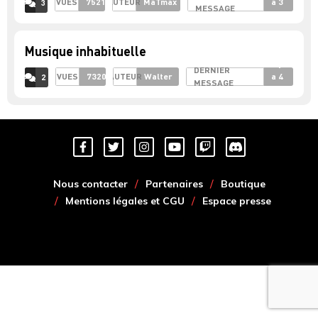
VUES
7521
AUTEUR
MaTmax
a 3
3
MESSAGE
ACCÉDER AUX
COMMENTAIRES
ans
Musique inhabituelle
il y
DERNIER
VUES
7320
AUTEUR
Walter
a 4
2
MESSAGE
ACCÉDER AUX
COMMENTAIRES
ans
Nous contacter
Partenaires
Boutique
Mentions légales et CGU
Espace presse