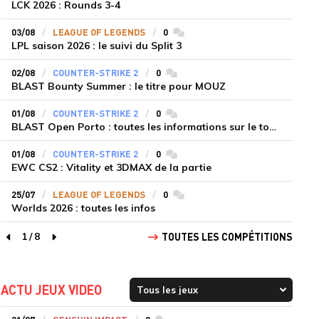
LCK 2026 : Rounds 3-4
03/08
LEAGUE OF LEGENDS
0
commentaires
LPL saison 2026 : le suivi du Split 3
02/08
COUNTER-STRIKE 2
0
commentaires
BLAST Bounty Summer : le titre pour MOUZ
01/08
COUNTER-STRIKE 2
0
commentaires
BLAST Open Porto : toutes les informations sur le tournoi
01/08
COUNTER-STRIKE 2
0
commentaires
EWC CS2 : Vitality et 3DMAX de la partie
25/07
LEAGUE OF LEGENDS
0
commentaires
Worlds 2026 : toutes les infos
1
/
8
TOUTES LES COMPÉTITIONS
page précédente
page suivante
ACTU JEUX VIDEO