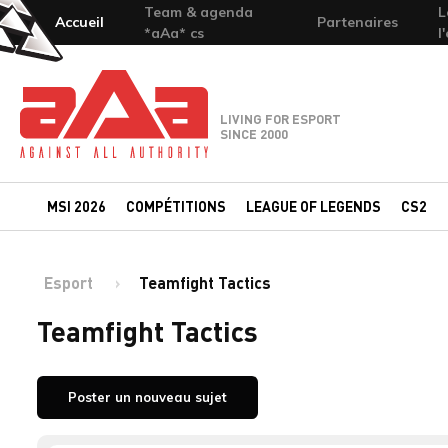
Team & agenda
L
Accueil
Partenaires
*aAa* cs
l
Team-aAa - against All authority
LIVING FOR ESPORT
SINCE 2000
MSI 2026
COMPÉTITIONS
LEAGUE OF LEGENDS
CS2
Esport
Teamfight Tactics
Teamfight Tactics
Poster un nouveau sujet