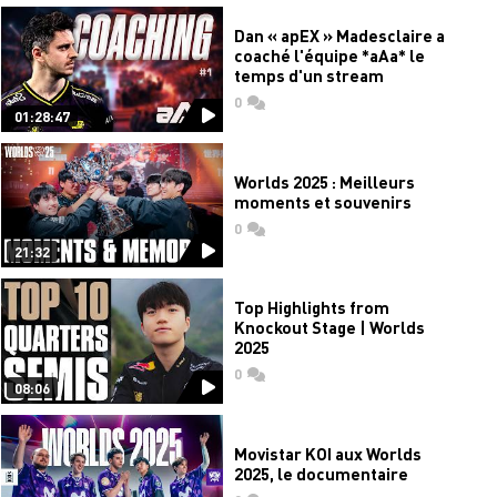
Dan « apEX » Madesclaire a
coaché l'équipe *aAa* le
temps d'un stream
0
commentaires
01:28:47
Worlds 2025 : Meilleurs
moments et souvenirs
0
commentaires
21:32
Top Highlights from
Knockout Stage | Worlds
2025
0
commentaires
08:06
Movistar KOI aux Worlds
2025, le documentaire