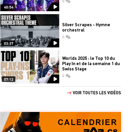
0
commentaires
40:54
Silver Scrapes - Hymne
orchestral
0
commentaires
03:37
Worlds 2025 : le Top 10 du
Play In et de la semaine 1 du
Swiss Stage
0
commentaires
07:12
VOIR TOUTES LES VIDÉOS