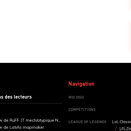
Navigation
ns des lecteurs
MSI 2026
COMPÉTITIONS
ew de RuFF (T mech/atypique N...
LEAGUE OF LEGENDS
LoL Classi
ew de LatiAs mapmaker
LFL,Di