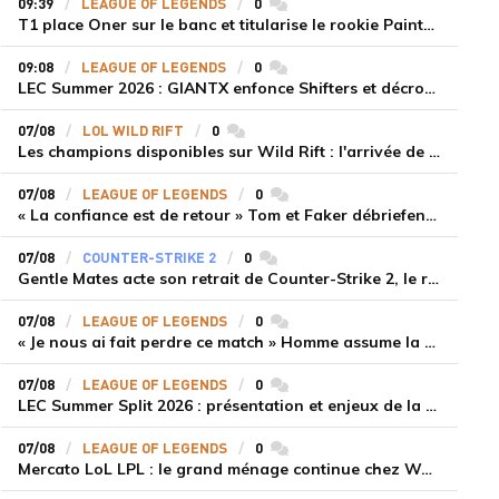
09:39
LEAGUE OF LEGENDS
0
commentaires
T1 place Oner sur le banc et titularise le rookie Painter face à Hanwha Life Esports
09:08
LEAGUE OF LEGENDS
0
commentaires
LEC Summer 2026 : GIANTX enfonce Shifters et décroche sa première victoire
07/08
LOL WILD RIFT
0
commentaires
Les champions disponibles sur Wild Rift : l'arrivée de Cho'Gath
07/08
LEAGUE OF LEGENDS
0
commentaires
« La confiance est de retour » Tom et Faker débriefent la victoire convaincante de T1 face à Dplus KIA
07/08
COUNTER-STRIKE 2
0
commentaires
Gentle Mates acte son retrait de Counter-Strike 2, le roster ibérique libéré
07/08
LEAGUE OF LEGENDS
0
commentaires
« Je nous ai fait perdre ce match » Homme assume la responsabilité de la défaite de HLE face à Gen.G
07/08
LEAGUE OF LEGENDS
0
commentaires
LEC Summer Split 2026 : présentation et enjeux de la troisième semaine de compétition
07/08
LEAGUE OF LEGENDS
0
commentaires
Mercato LoL LPL : le grand ménage continue chez Weibo Gaming, Jiejie quitte le navire au profit de Xiaohao