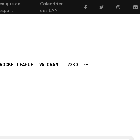
exique de
Calendrier
Facebook
Twitter
Instagram
'esport
des LAN
Di
ROCKET LEAGUE
VALORANT
2XKO
AUTRES PORTAILS