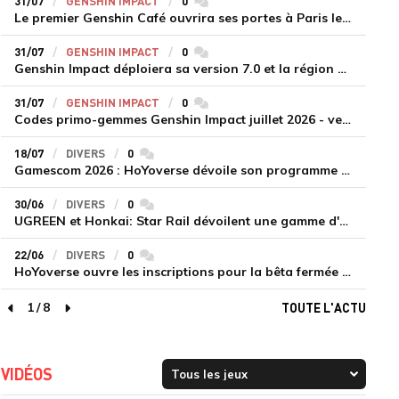
31/07
GENSHIN IMPACT
0
commentaires
Le premier Genshin Café ouvrira ses portes à Paris le 14 août
31/07
GENSHIN IMPACT
0
commentaires
Genshin Impact déploiera sa version 7.0 et la région de Snezhnaya le 12 août
31/07
GENSHIN IMPACT
0
commentaires
Codes primo-gemmes Genshin Impact juillet 2026 - version 7.0
18/07
DIVERS
0
commentaires
Gamescom 2026 : HoYoverse dévoile son programme et présente deux nouveaux jeux inédits
30/06
DIVERS
0
commentaires
UGREEN et Honkai: Star Rail dévoilent une gamme d'accessoires de recharge en édition limitée
22/06
DIVERS
0
commentaires
HoYoverse ouvre les inscriptions pour la bêta fermée de Honkai : Nexus Anima
1
/
8
TOUTE L'ACTU
page précédente
page suivante
VIDÉOS