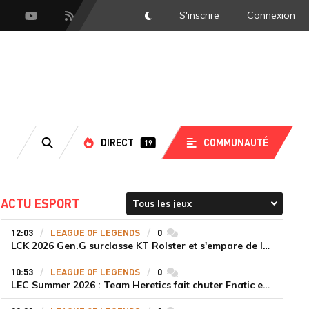
S'inscrire
Connexion
DarkMode
scord
Youtube
Flux RSS
DIRECT
COMMUNAUTÉ
19
RECHERCHE
ACTU ESPORT
12:03
LEAGUE OF LEGENDS
0
commentaires
LCK 2026 Gen.G surclasse KT Rolster et s'empare de la deuxième place du Legend Group
10:53
LEAGUE OF LEGENDS
0
commentaires
LEC Summer 2026 : Team Heretics fait chuter Fnatic et lance enfin sa saison estivale