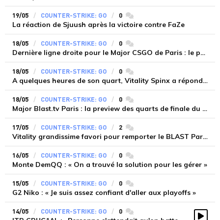
19/05
COUNTER-STRIKE: GO
0
commentaires
La réaction de Sjuush après la victoire contre FaZe
18/05
COUNTER-STRIKE: GO
0
commentaires
Dernière ligne droite pour le Major CSGO de Paris : le programme du weekend
18/05
COUNTER-STRIKE: GO
0
commentaires
A quelques heures de son quart, Vitality Spinx a répondu à nos questions
18/05
COUNTER-STRIKE: GO
0
commentaires
Major Blast.tv Paris : la preview des quarts de finale du jeudi
17/05
COUNTER-STRIKE: GO
2
commentaires
Vitality grandissime favori pour remporter le BLAST Paris Major 2023
16/05
COUNTER-STRIKE: GO
0
commentaires
Monte DemQQ : « On a trouvé la solution pour les gérer »
15/05
COUNTER-STRIKE: GO
0
commentaires
G2 Niko : « Je suis assez confiant d'aller aux playoffs »
14/05
COUNTER-STRIKE: GO
0
commentaires