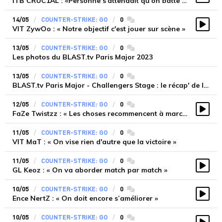
ITB CRUC1AL : «Personne s'attendait qu'on batte Faze»
Vidé
14/05
COUNTER-STRIKE: GO
0
commentaires
VIT ZywOo : « Notre objectif c'est jouer sur scène »
Vidé
13/05
COUNTER-STRIKE: GO
0
commentaires
Les photos du BLAST.tv Paris Major 2023
13/05
COUNTER-STRIKE: GO
0
commentaires
BLAST.tv Paris Major - Challengers Stage : le récap' de l'étape
12/05
COUNTER-STRIKE: GO
0
commentaires
FaZe Twistzz : « Les choses recommencent à marcher pour nous »
Vidé
11/05
COUNTER-STRIKE: GO
0
commentaires
VIT MaT : « On vise rien d'autre que la victoire »
11/05
COUNTER-STRIKE: GO
0
commentaires
GL Keoz : « On va aborder match par match »
Vidé
10/05
COUNTER-STRIKE: GO
0
commentaires
Ence NertZ : « On doit encore s’améliorer »
Vidé
10/05
COUNTER-STRIKE: GO
0
commentaires