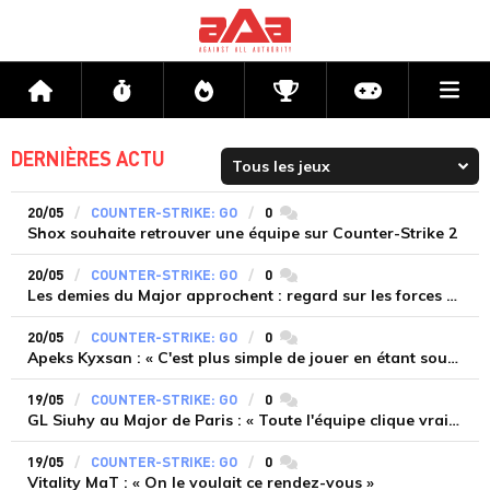
Me
Accueil
Flux
Directs
Compétitions
Actu jeux v
DERNIÈRES ACTU
20/05
COUNTER-STRIKE: GO
0
commentaires
Shox souhaite retrouver une équipe sur Counter-Strike 2
20/05
COUNTER-STRIKE: GO
0
commentaires
Les demies du Major approchent : regard sur les forces en présence
20/05
COUNTER-STRIKE: GO
0
commentaires
Apeks Kyxsan : « C'est plus simple de jouer en étant sous-estimé »
19/05
COUNTER-STRIKE: GO
0
commentaires
GL Siuhy au Major de Paris : « Toute l'équipe clique vraiment très fort »
19/05
COUNTER-STRIKE: GO
0
commentaires
Vitality MaT : « On le voulait ce rendez-vous »