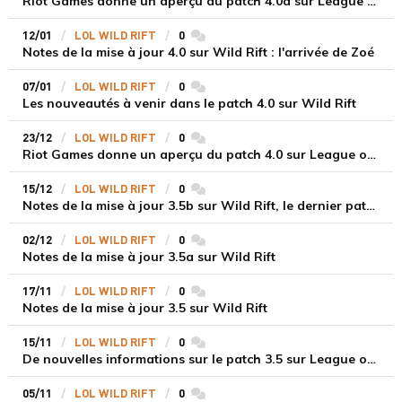
Riot Games donne un aperçu du patch 4.0a sur League of Legends Wild Rift
12/01
LOL WILD RIFT
0
commentaires
Notes de la mise à jour 4.0 sur Wild Rift : l'arrivée de Zoé
07/01
LOL WILD RIFT
0
commentaires
Les nouveautés à venir dans le patch 4.0 sur Wild Rift
23/12
LOL WILD RIFT
0
commentaires
Riot Games donne un aperçu du patch 4.0 sur League of Legends Wild Rift
15/12
LOL WILD RIFT
0
commentaires
Notes de la mise à jour 3.5b sur Wild Rift, le dernier patch de l'année
02/12
LOL WILD RIFT
0
commentaires
Notes de la mise à jour 3.5a sur Wild Rift
17/11
LOL WILD RIFT
0
commentaires
Notes de la mise à jour 3.5 sur Wild Rift
15/11
LOL WILD RIFT
0
commentaires
De nouvelles informations sur le patch 3.5 sur League of Legends Wild Rift
05/11
LOL WILD RIFT
0
commentaires