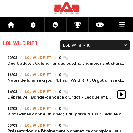
Me
Accueil
Flux
Directs
Compétitions
Actu jeux v
LOL WILD RIFT
30/03
LOL WILD RIFT
0
commentaires
Dev Update : Calendrier des patchs, champions et changements de gameplay
16/03
LOL WILD RIFT
0
commentaires
Notes de la mise à jour 4.1 sur Wild Rift : Urgot arrive dans la Faille
14/03
LOL WILD RIFT
0
commentaires
L’épreuve | Bande-annonce d'Urgot - League of Legends: Wild Rift
Vidé
13/03
LOL WILD RIFT
0
commentaires
Riot Games donne un aperçu du patch 4.1 sur League of Legends Wild Rift
05/03
LOL WILD RIFT
0
commentaires
Présentation de l'événement Nommez ce champion ! sur League of Legends Wold Rift