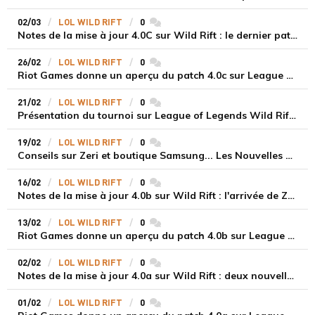
02/03
LOL WILD RIFT
0
commentaires
Notes de la mise à jour 4.0C sur Wild Rift : le dernier patch d'équilibrage du cycle 4.0
26/02
LOL WILD RIFT
0
commentaires
Riot Games donne un aperçu du patch 4.0c sur League of Legends Wild Rift
21/02
LOL WILD RIFT
0
commentaires
Présentation du tournoi sur League of Legends Wild Rift : Le Choc de la Faille !
19/02
LOL WILD RIFT
0
commentaires
Conseils sur Zeri et boutique Samsung... Les Nouvelles de Wild Rift de février
16/02
LOL WILD RIFT
0
commentaires
Notes de la mise à jour 4.0b sur Wild Rift : l'arrivée de Zeri et quelques équilibrages
13/02
LOL WILD RIFT
0
commentaires
Riot Games donne un aperçu du patch 4.0b sur League of Legends Wild Rift
02/02
LOL WILD RIFT
0
commentaires
Notes de la mise à jour 4.0a sur Wild Rift : deux nouvelles mécaniques et des rééquilibrages
01/02
LOL WILD RIFT
0
commentaires