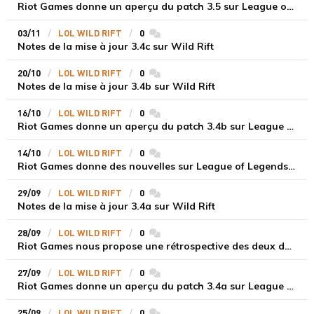
Riot Games donne un aperçu du patch 3.5 sur League of Legends Wild Rift
03/11
LOL WILD RIFT
0
commentaires
Notes de la mise à jour 3.4c sur Wild Rift
20/10
LOL WILD RIFT
0
commentaires
Notes de la mise à jour 3.4b sur Wild Rift
16/10
LOL WILD RIFT
0
commentaires
Riot Games donne un aperçu du patch 3.4b sur League of Legends Wild Rift
14/10
LOL WILD RIFT
0
commentaires
Riot Games donne des nouvelles sur League of Legends Wild Rift, sur la file légendaire et l'événement Cellules suprêmes
29/09
LOL WILD RIFT
0
commentaires
Notes de la mise à jour 3.4a sur Wild Rift
28/09
LOL WILD RIFT
0
commentaires
Riot Games nous propose une rétrospective des deux dernières années... en chiffres
27/09
LOL WILD RIFT
0
commentaires
Riot Games donne un aperçu du patch 3.4a sur League of Legends Wild Rift
25/09
LOL WILD RIFT
0
commentaires