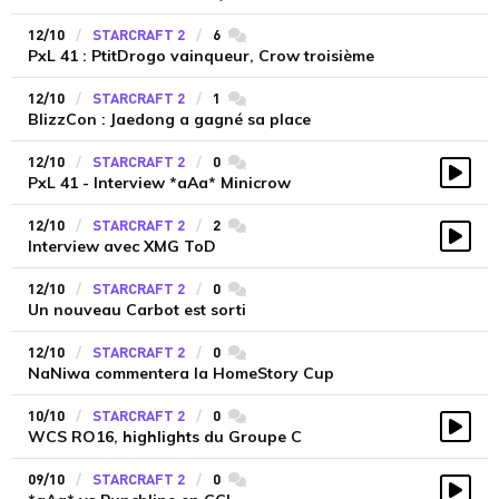
12/10
STARCRAFT 2
6
commentaires
PxL 41 : PtitDrogo vainqueur, Crow troisième
12/10
STARCRAFT 2
1
commentaires
BlizzCon : Jaedong a gagné sa place
12/10
STARCRAFT 2
0
commentaires
PxL 41 - Interview *aAa* Minicrow
Vidé
12/10
STARCRAFT 2
2
commentaires
Interview avec XMG ToD
Vidé
12/10
STARCRAFT 2
0
commentaires
Un nouveau Carbot est sorti
12/10
STARCRAFT 2
0
commentaires
NaNiwa commentera la HomeStory Cup
10/10
STARCRAFT 2
0
commentaires
WCS RO16, highlights du Groupe C
Vidé
09/10
STARCRAFT 2
0
commentaires