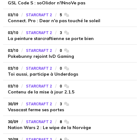
GSL Code S : soOlidor n'INnoVe pas
03/10
STARCRAFT 2
5
commentaires
Connect. Pro : Dear n'a pas touché le soleil
03/10
STARCRAFT 2
3
commentaires
La peinture starcraftienne se porte bien
03/10
STARCRAFT 2
0
commentaires
Pokebunny rejoint IvD Gaming
03/10
STARCRAFT 2
0
commentaires
Toi aussi, participe à Underdogs
03/10
STARCRAFT 2
0
commentaires
Contenu de la mise à jour 2.1.5
30/09
STARCRAFT 2
3
commentaires
Vasacast ferme ses portes
30/09
STARCRAFT 2
8
commentaires
Nation Wars 2 : Le wipe de la Norvège
30/09
STARCRAFT 2
6
commentaires