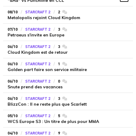
*aAa* vs Punchline en CCL
Vidé
08/10
STARCRAFT 2
2
commentaires
Metalopolis rejoint Cloud Kingdom
07/10
STARCRAFT 2
3
commentaires
Petraeus s'invite en Europe
06/10
STARCRAFT 2
3
commentaires
Cloud Kingdom est de retour
06/10
STARCRAFT 2
1
commentaires
Golden part faire son service militaire
06/10
STARCRAFT 2
0
commentaires
Snute prend des vacances
06/10
STARCRAFT 2
3
commentaires
BlizzCon : Il ne reste plus que Scarlett
05/10
STARCRAFT 2
5
commentaires
WCS Europe S3 : Un titre de plus pour MMA
04/10
STARCRAFT 2
9
commentaires