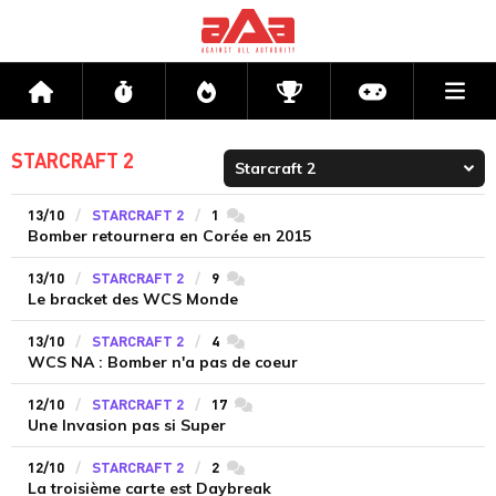
Me
Accueil
Flux
Directs
Compétitions
Actu jeux v
STARCRAFT 2
13/10
STARCRAFT 2
1
commentaires
Bomber retournera en Corée en 2015
13/10
STARCRAFT 2
9
commentaires
Le bracket des WCS Monde
13/10
STARCRAFT 2
4
commentaires
WCS NA : Bomber n'a pas de coeur
12/10
STARCRAFT 2
17
commentaires
Une Invasion pas si Super
12/10
STARCRAFT 2
2
commentaires
La troisième carte est Daybreak