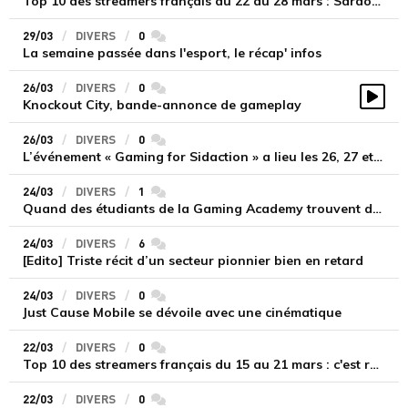
Top 10 des streamers français du 22 au 28 mars : Sardoche remonte, ZeratoR redescend
29/03
DIVERS
0
commentaires
La semaine passée dans l'esport, le récap' infos
26/03
DIVERS
0
commentaires
Knockout City, bande-annonce de gameplay
Vidé
26/03
DIVERS
0
commentaires
L’événement « Gaming for Sidaction » a lieu les 26, 27 et 28 mars !
24/03
DIVERS
1
commentaires
Quand des étudiants de la Gaming Academy trouvent des places en LFL
24/03
DIVERS
6
commentaires
[Edito] Triste récit d’un secteur pionnier bien en retard
24/03
DIVERS
0
commentaires
Just Cause Mobile se dévoile avec une cinématique
22/03
DIVERS
0
commentaires
Top 10 des streamers français du 15 au 21 mars : c'est reparti pour un tour !
22/03
DIVERS
0
commentaires