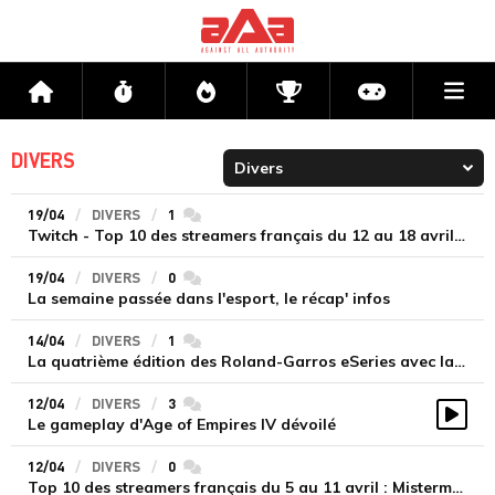
Me
Accueil
Flux
Directs
Compétitions
Actu jeux v
DIVERS
19/04
DIVERS
1
commentaires
Twitch - Top 10 des streamers français du 12 au 18 avril : Tomy conquiert le classement et Sardoche réapparaît
19/04
DIVERS
0
commentaires
La semaine passée dans l'esport, le récap' infos
14/04
DIVERS
1
commentaires
La quatrième édition des Roland-Garros eSeries avec la Team MCES
12/04
DIVERS
3
commentaires
Le gameplay d'Age of Empires IV dévoilé
Vidé
12/04
DIVERS
0
commentaires
Top 10 des streamers français du 5 au 11 avril : Mistermv, Kamet0 et Tomy pas prêts de bouger !