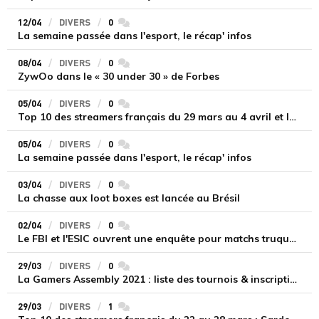
12/04
DIVERS
0
commentaires
La semaine passée dans l'esport, le récap' infos
08/04
DIVERS
0
commentaires
ZywOo dans le « 30 under 30 » de Forbes
05/04
DIVERS
0
commentaires
Top 10 des streamers français du 29 mars au 4 avril et le récap mensuel : le speedons à l'honneur
05/04
DIVERS
0
commentaires
La semaine passée dans l'esport, le récap' infos
03/04
DIVERS
0
commentaires
La chasse aux loot boxes est lancée au Brésil
02/04
DIVERS
0
commentaires
Le FBI et l'ESIC ouvrent une enquête pour matchs truqués, Riot s'en mêle
29/03
DIVERS
0
commentaires
La Gamers Assembly 2021 : liste des tournois & inscriptions
29/03
DIVERS
1
commentaires