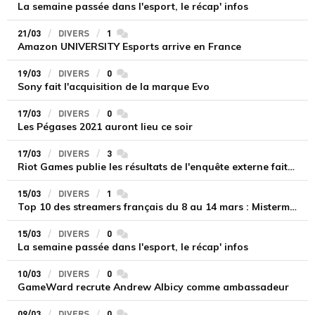
La semaine passée dans l'esport, le récap' infos
21/03
DIVERS
1
commentaires
Amazon UNIVERSITY Esports arrive en France
19/03
DIVERS
0
commentaires
Sony fait l'acquisition de la marque Evo
17/03
DIVERS
0
commentaires
Les Pégases 2021 auront lieu ce soir
17/03
DIVERS
3
commentaires
Riot Games publie les résultats de l'enquête externe faite sur son PDG
15/03
DIVERS
1
commentaires
Top 10 des streamers français du 8 au 14 mars : Mistermv très bien sur le podium
15/03
DIVERS
0
commentaires
La semaine passée dans l'esport, le récap' infos
10/03
DIVERS
0
commentaires
GameWard recrute Andrew Albicy comme ambassadeur
09/03
DIVERS
0
commentaires