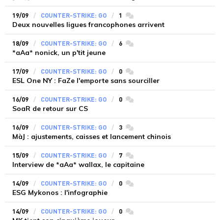
19/09
COUNTER-STRIKE: GO
1
commentaires
Deux nouvelles ligues francophones arrivent
18/09
COUNTER-STRIKE: GO
6
commentaires
*aAa* nonick, un p'tit jeune
17/09
COUNTER-STRIKE: GO
0
commentaires
ESL One NY : FaZe l'emporte sans sourciller
16/09
COUNTER-STRIKE: GO
0
commentaires
SoaR de retour sur CS
16/09
COUNTER-STRIKE: GO
3
commentaires
MàJ : ajustements, caisses et lancement chinois
15/09
COUNTER-STRIKE: GO
7
commentaires
Interview de *aAa* wallax, le capitaine
14/09
COUNTER-STRIKE: GO
0
commentaires
ESG Mykonos : l'infographie
14/09
COUNTER-STRIKE: GO
0
commentaires