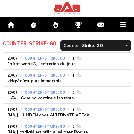
Me
Accueil
Flux
Directs
Compétitions
Actu jeux v
COUNTER-STRIKE: GO
20/09
COUNTER-STRIKE: GO
1
commentaires
*aAa* waneG, l'entretien du jour
20/09
COUNTER-STRIKE: GO
1
commentaires
kNgV n'est plus Immortals
20/09
COUNTER-STRIKE: GO
0
commentaires
HAVU Gaming continue les tests
19/09
COUNTER-STRIKE: GO
2
commentaires
[MAJ] HUNDEN chez ALTERNATE aTTaX
19/09
COUNTER-STRIKE: GO
0
commentaires
[MAJ] cadiaN est officialisé chez Rogue