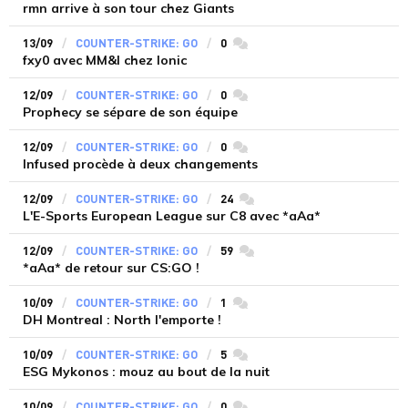
rmn arrive à son tour chez Giants
13/09
COUNTER-STRIKE: GO
0
commentaires
fxy0 avec MM&I chez Ionic
12/09
COUNTER-STRIKE: GO
0
commentaires
Prophecy se sépare de son équipe
12/09
COUNTER-STRIKE: GO
0
commentaires
Infused procède à deux changements
12/09
COUNTER-STRIKE: GO
24
commentaires
L'E-Sports European League sur C8 avec *aAa*
12/09
COUNTER-STRIKE: GO
59
commentaires
*aAa* de retour sur CS:GO !
10/09
COUNTER-STRIKE: GO
1
commentaires
DH Montreal : North l'emporte !
10/09
COUNTER-STRIKE: GO
5
commentaires
ESG Mykonos : mouz au bout de la nuit
10/09
COUNTER-STRIKE: GO
0
commentaires