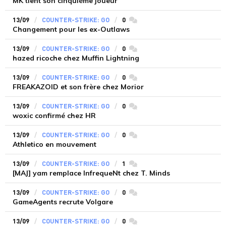
MK tient son cinquième joueur
13/09
COUNTER-STRIKE: GO
0
commentaires
Changement pour les ex-Outlaws
13/09
COUNTER-STRIKE: GO
0
commentaires
hazed ricoche chez Muffin Lightning
13/09
COUNTER-STRIKE: GO
0
commentaires
FREAKAZOID et son frère chez Morior
13/09
COUNTER-STRIKE: GO
0
commentaires
woxic confirmé chez HR
13/09
COUNTER-STRIKE: GO
0
commentaires
Athletico en mouvement
13/09
COUNTER-STRIKE: GO
1
commentaires
[MAJ] yam remplace InfrequeNt chez T. Minds
13/09
COUNTER-STRIKE: GO
0
commentaires
GameAgents recrute Volgare
13/09
COUNTER-STRIKE: GO
0
commentaires