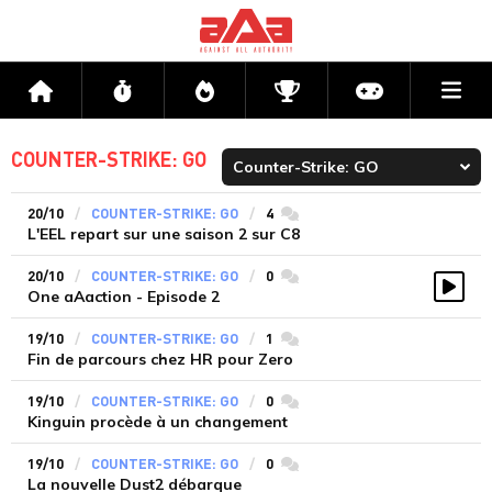
Me
Accueil
Flux
Directs
Compétitions
Actu jeux v
COUNTER-STRIKE: GO
20/10
COUNTER-STRIKE: GO
4
commentaires
L'EEL repart sur une saison 2 sur C8
20/10
COUNTER-STRIKE: GO
0
commentaires
One aAaction - Episode 2
Vidé
19/10
COUNTER-STRIKE: GO
1
commentaires
Fin de parcours chez HR pour Zero
19/10
COUNTER-STRIKE: GO
0
commentaires
Kinguin procède à un changement
19/10
COUNTER-STRIKE: GO
0
commentaires
La nouvelle Dust2 débarque