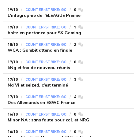
19/10
COUNTER-STRIKE: GO
0
commentaires
L'infographie de l'ELEAGUE Premier
19/10
COUNTER-STRIKE: GO
1
commentaires
boltz en partance pour SK Gaming
18/10
COUNTER-STRIKE: GO
2
commentaires
WCA : Gambit attend en finale
17/10
COUNTER-STRIKE: GO
0
commentaires
kNg et fnx de nouveau réunis
17/10
COUNTER-STRIKE: GO
3
commentaires
Na`Vi et seized, c'est terminé
17/10
COUNTER-STRIKE: GO
4
commentaires
Des Allemands en ESWC France
16/10
COUNTER-STRIKE: GO
0
commentaires
Minor NA : sans faute pour coL et NRG
16/10
COUNTER-STRIKE: GO
0
commentaires