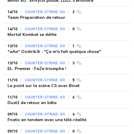
Minor EU : EnVyUs passe, LDLC s'effondre
14/10
COUNTER-STRIKE: GO
2
commentaires
Team Preparation de retour
14/10
COUNTER-STRIKE: GO
0
commentaires
Mortal Kombat se délite
13/10
COUNTER-STRIKE: GO
1
commentaires
*aAa* Ozstrik3r : "Ça m'a fait quelque chose"
13/10
COUNTER-STRIKE: GO
3
commentaires
EL. Premier : FaZe triomphe !
11/10
COUNTER-STRIKE: GO
5
commentaires
Le point sur la scène CS avec Binet
11/10
COUNTER-STRIKE: GO
6
commentaires
Dust2 de retour en bêta
09/10
COUNTER-STRIKE: GO
4
commentaires
Fnatic en tandem avec une télé-réalité
09/10
COUNTER-STRIKE: GO
0
commentaires