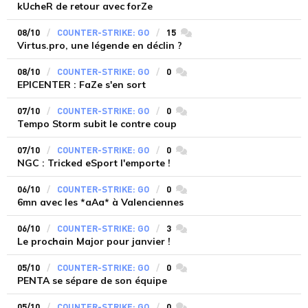
kUcheR de retour avec forZe
08/10
COUNTER-STRIKE: GO
15
commentaires
Virtus.pro, une légende en déclin ?
08/10
COUNTER-STRIKE: GO
0
commentaires
EPICENTER : FaZe s'en sort
07/10
COUNTER-STRIKE: GO
0
commentaires
Tempo Storm subit le contre coup
07/10
COUNTER-STRIKE: GO
0
commentaires
NGC : Tricked eSport l'emporte !
06/10
COUNTER-STRIKE: GO
0
commentaires
6mn avec les *aAa* à Valenciennes
06/10
COUNTER-STRIKE: GO
3
commentaires
Le prochain Major pour janvier !
05/10
COUNTER-STRIKE: GO
0
commentaires
PENTA se sépare de son équipe
05/10
COUNTER-STRIKE: GO
0
commentaires