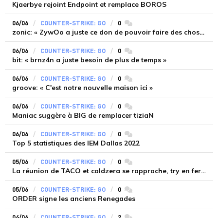
Kjaerbye rejoint Endpoint et remplace BOROS
06/06
COUNTER-STRIKE: GO
0
commentaires
zonic: « ZywOo a juste ce don de pouvoir faire des choses totalement inhumaines »
06/06
COUNTER-STRIKE: GO
0
commentaires
bit: « brnz4n a juste besoin de plus de temps »
06/06
COUNTER-STRIKE: GO
0
commentaires
groove: « C'est notre nouvelle maison ici »
06/06
COUNTER-STRIKE: GO
0
commentaires
Maniac suggère à BIG de remplacer tiziaN
06/06
COUNTER-STRIKE: GO
0
commentaires
Top 5 statistiques des IEM Dallas 2022
05/06
COUNTER-STRIKE: GO
0
commentaires
La réunion de TACO et coldzera se rapproche, try en ferait finalement partie
05/06
COUNTER-STRIKE: GO
0
commentaires
ORDER signe les anciens Renegades
04/06
COUNTER-STRIKE: GO
2
commentaires