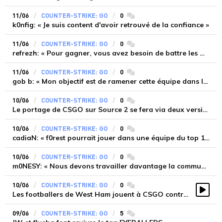
11/06
COUNTER-STRIKE: GO
0
commentaires
k0nfig: « Je suis content d'avoir retrouvé de la confiance »
11/06
COUNTER-STRIKE: GO
0
commentaires
refrezh: « Pour gagner, vous avez besoin de battre les meilleurs »
11/06
COUNTER-STRIKE: GO
0
commentaires
gob b: « Mon objectif est de ramener cette équipe dans le top 10 »
10/06
COUNTER-STRIKE: GO
0
commentaires
Le portage de CSGO sur Source 2 se fera via deux versions
10/06
COUNTER-STRIKE: GO
0
commentaires
cadiaN: « f0rest pourrait jouer dans une équipe du top 10-15 »
10/06
COUNTER-STRIKE: GO
0
commentaires
m0NESY: « Nous devons travailler davantage la communication »
10/06
COUNTER-STRIKE: GO
0
commentaires
Les footballers de West Ham jouent à CSGO contre un ancien joueur de SK Gaming
Vidé
09/06
COUNTER-STRIKE: GO
5
commentaires