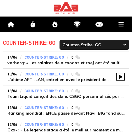
Me
Accueil
Flux
Directs
Compétitions
Actu jeux v
COUNTER-STRIKE: GO
14/06
COUNTER-STRIKE: GO
0
commentaires
vorborg: « Les salaires de nicoodoz et roeJ ont été multipliés par cinq en passant chez Fnatic »
13/06
COUNTER-STRIKE: GO
0
commentaires
L'ultime AFTI-LAN, entretien avec le président de Lanalogix - FlaAashbang
Vidé
13/06
COUNTER-STRIKE: GO
0
commentaires
Team Liquid conçoit des skins CSGO personnalisés par ses joueurs
13/06
COUNTER-STRIKE: GO
0
commentaires
Ranking mondial : ENCE passe devant Navi, BIG fond sur Vitality
12/06
COUNTER-STRIKE: GO
0
commentaires
Gxx- : « Le legends stage a été le meilleur moment de ma vie »