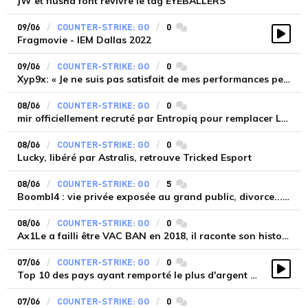
JW et flusha font revivre le tag EYEBALLERS
09/06
COUNTER-STRIKE: GO
0
commentaires
Fragmovie - IEM Dallas 2022
Vidé
09/06
COUNTER-STRIKE: GO
0
commentaires
Xyp9x: « Je ne suis pas satisfait de mes performances personnelles »
08/06
COUNTER-STRIKE: GO
0
commentaires
mir officiellement recruté par Entropiq pour remplacer Lack1
08/06
COUNTER-STRIKE: GO
0
commentaires
Lucky, libéré par Astralis, retrouve Tricked Esport
08/06
COUNTER-STRIKE: GO
5
commentaires
Boombl4 : vie privée exposée au grand public, divorce... un capitaine à la dérive
08/06
COUNTER-STRIKE: GO
0
commentaires
Ax1Le a failli être VAC BAN en 2018, il raconte son histoire
07/06
COUNTER-STRIKE: GO
0
commentaires
Top 10 des pays ayant remporté le plus d'argent sur CSGO
Vidé
07/06
COUNTER-STRIKE: GO
0
commentaires