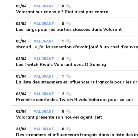
03/04
VALORANT
0
commentaires
Valorant sur console ? Riot n'est pas contre
03/04
VALORANT
0
commentaires
Les rangs pour les parties classées dans Valorant
03/04
VALORANT
1
commentaires
shroud : « J'ai la sensation d'avoir joué à un chef d'œuvre
03/04
VALORANT
0
commentaires
Les Twitch Rivals Valorant avec O'Gaming
03/04
VALORANT
1
commentaires
La liste des streamers et influenceurs français pour les d
03/04
VALORANT
2
commentaires
Première soirée des Twitch Rivals Valorant pour ce soir
02/04
VALORANT
0
commentaires
Valorant présente son nouvel agent, Jett
31/03
VALORANT
0
commentaires
Des streamers et influenceurs français dans la liste des in