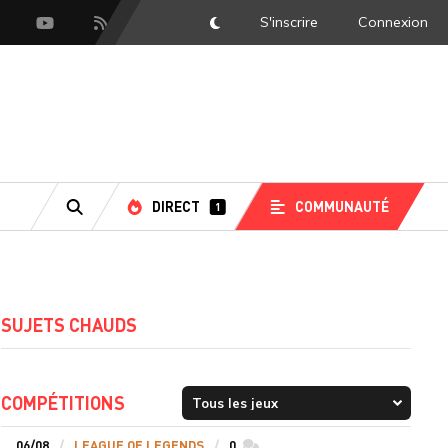
S'inscrire
Connexion
DarkMode
scord
Youtube
Flux RSS
DIRECT
COMMUNAUTÉ
1
RECHERCHE
SUJETS CHAUDS
COMPÉTITIONS
06/08
LEAGUE OF LEGENDS
0
commentaires