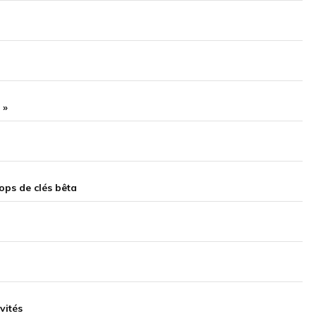
 »
rops de clés bêta
vités