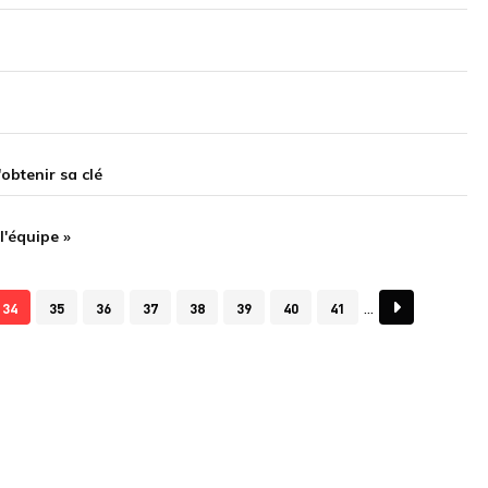
obtenir sa clé
l'équipe »
34
35
36
37
38
39
40
41