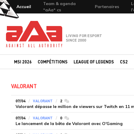
Team & agenda
L
Accueil
Partenaires
*aAa* cs
l
Team-aAa - against All authority
LIVING FOR ESPORT
SINCE 2000
MSI 2026
COMPÉTITIONS
LEAGUE OF LEGENDS
CS2
VALORANT
07/04
VALORANT
2
commentaires
Valorant dépasse le million de viewers sur Twitch en 11 
07/04
VALORANT
0
commentaires
Le lancement de la bêta de Valorant avec O'Gaming