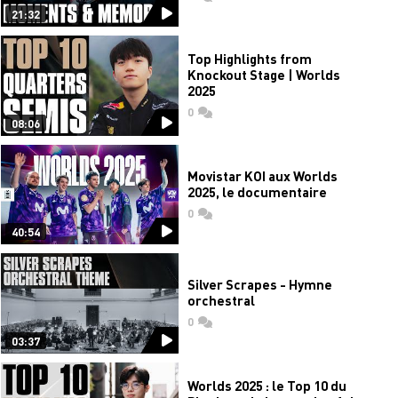
21:32
Top Highlights from
Knockout Stage | Worlds
2025
0
commentaires
08:06
Movistar KOI aux Worlds
2025, le documentaire
0
commentaires
40:54
Silver Scrapes - Hymne
orchestral
0
commentaires
03:37
Worlds 2025 : le Top 10 du