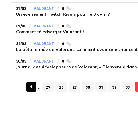
31/03
VALORANT
0
commentaires
Un événement Twitch Rivals pour le 3 avril ?
31/03
VALORANT
0
commentaires
Comment télécharger Valorant ?
31/03
VALORANT
0
commentaires
La bêta fermée de Valorant, comment avoir une chance d'
30/03
VALORANT
0
commentaires
Journal des développeurs de Valorant, « Bienvenue dans 
27
28
29
30
31
32
33