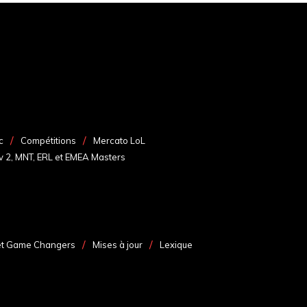
c
Compétitions
Mercato LoL
v 2, MNT, ERL et EMEA Masters
et Game Changers
Mises à jour
Lexique