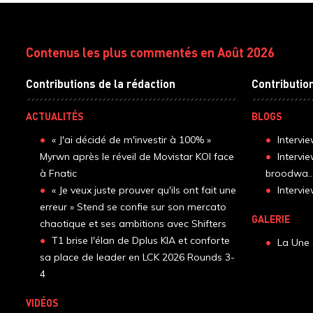
Contenus les plus commentés en Août 2026
Contributions de la rédaction
Contributio
ACTUALITÉS
BLOGS
« J'ai décidé de m'investir à 100% »
Intervi
Myrwn après le réveil de Movistar KOI face
Intervi
à Fnatic
broodwa..
« Je veux juste prouver qu'ils ont fait une
Interv
erreur » Stend se confie sur son mercato
GALERIE
chaotique et ses ambitions avec Shifters
T1 brise l'élan de Dplus KIA et conforte
La Une 
sa place de leader en LCK 2026 Rounds 3-
4
VIDÉOS