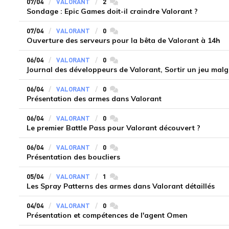
07/04
VALORANT
2
commentaires
Sondage : Epic Games doit-il craindre Valorant ?
07/04
VALORANT
0
commentaires
Ouverture des serveurs pour la bêta de Valorant à 14h
06/04
VALORANT
0
commentaires
Journal des développeurs de Valorant, Sortir un jeu mal
06/04
VALORANT
0
commentaires
Présentation des armes dans Valorant
06/04
VALORANT
0
commentaires
Le premier Battle Pass pour Valorant découvert ?
06/04
VALORANT
0
commentaires
Présentation des boucliers
05/04
VALORANT
1
commentaires
Les Spray Patterns des armes dans Valorant détaillés
04/04
VALORANT
0
commentaires
Présentation et compétences de l'agent Omen