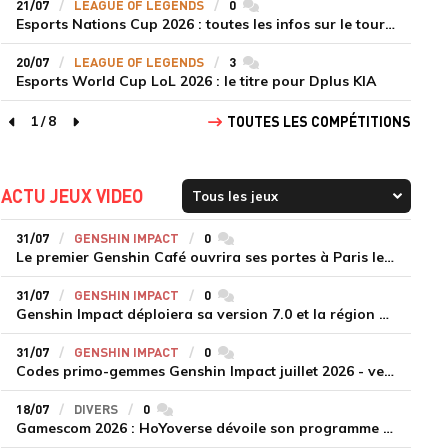
21/07
LEAGUE OF LEGENDS
0
commentaires
Esports Nations Cup 2026 : toutes les infos sur le tournoi
20/07
LEAGUE OF LEGENDS
3
commentaires
Esports World Cup LoL 2026 : le titre pour Dplus KIA
1
/
8
TOUTES LES COMPÉTITIONS
page précédente
page suivante
ACTU JEUX VIDEO
31/07
GENSHIN IMPACT
0
commentaires
Le premier Genshin Café ouvrira ses portes à Paris le 14 août
31/07
GENSHIN IMPACT
0
commentaires
Genshin Impact déploiera sa version 7.0 et la région de Snezhnaya le 12 août
31/07
GENSHIN IMPACT
0
commentaires
Codes primo-gemmes Genshin Impact juillet 2026 - version 7.0
18/07
DIVERS
0
commentaires
Gamescom 2026 : HoYoverse dévoile son programme et présente deux nouveaux jeux inédits