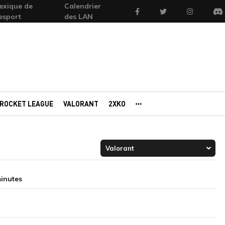
exique de
Calendrier
Facebook
Twitter
Instagram
'esport
des LAN
Di
ROCKET LEAGUE
VALORANT
2XKO
AUTRES PORTAILS
minutes