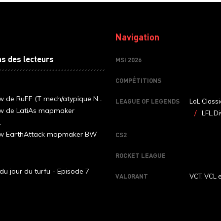
Navigation
ns des lecteurs
MSI 2026
COMPÉTITIONS
ew de RuFF (T mech/atypique N...
LEAGUE OF LEGENDS
LoL Classi
ew de LatiAs mapmaker
LFL,Di
.
iew EarthAttack mapmaker BW
CS2
ROCKET LEAGUE
du jour du turfu - Episode 7
VALORANT
VCT, VCL 