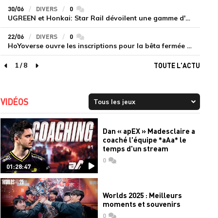
30/06
DIVERS
0
commentaires
UGREEN et Honkai: Star Rail dévoilent une gamme d'accessoires de recharge en édition limitée
22/06
DIVERS
0
commentaires
HoYoverse ouvre les inscriptions pour la bêta fermée de Honkai : Nexus Anima
1
/
8
TOUTE L'ACTU
page précédente
page suivante
VIDÉOS
Dan « apEX » Madesclaire a
coaché l'équipe *aAa* le
temps d'un stream
0
commentaires
01:28:47
Worlds 2025 : Meilleurs
moments et souvenirs
0
commentaires