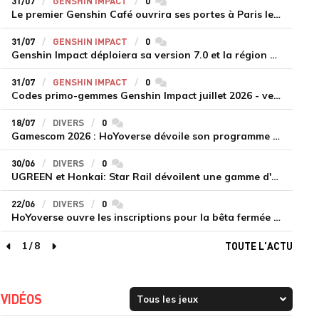
31/07
GENSHIN IMPACT
0
commentaires
Le premier Genshin Café ouvrira ses portes à Paris le 14 août
31/07
GENSHIN IMPACT
0
commentaires
Genshin Impact déploiera sa version 7.0 et la région de Snezhnaya le 12 août
31/07
GENSHIN IMPACT
0
commentaires
Codes primo-gemmes Genshin Impact juillet 2026 - version 7.0
18/07
DIVERS
0
commentaires
Gamescom 2026 : HoYoverse dévoile son programme et présente deux nouveaux jeux inédits
30/06
DIVERS
0
commentaires
UGREEN et Honkai: Star Rail dévoilent une gamme d'accessoires de recharge en édition limitée
22/06
DIVERS
0
commentaires
HoYoverse ouvre les inscriptions pour la bêta fermée de Honkai : Nexus Anima
1
/
8
TOUTE L'ACTU
page précédente
page suivante
VIDÉOS