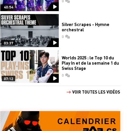
0
commentaires
40:54
Silver Scrapes - Hymne
orchestral
0
commentaires
03:37
Worlds 2025 : le Top 10 du
Play In et de la semaine 1 du
Swiss Stage
0
commentaires
07:12
VOIR TOUTES LES VIDÉOS