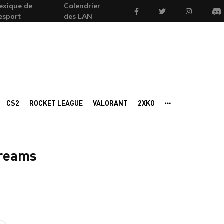
exique de
Calendrier
Facebook
Twitter
Instagram
'esport
des LAN
Di
CS2
ROCKET LEAGUE
VALORANT
2XKO
AUTRES PORTAI
treams