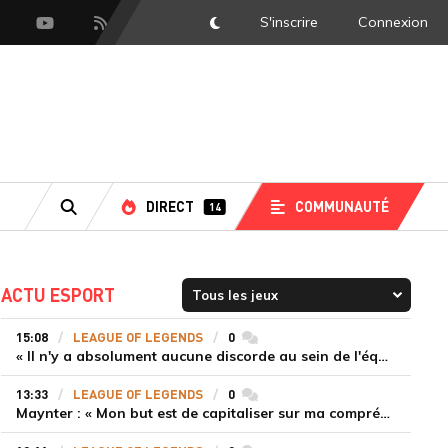
S'inscrire
Connexion
DarkMode
scord
Youtube
Flux RSS
LS
DIRECT
COMMUNAUTÉ
14
RECHERCHE
ACTU ESPORT
15:08
LEAGUE OF LEGENDS
0
commentaires
« Il n'y a absolument aucune discorde au sein de l'équipe » Tom justifie la titularisation de Painter malgré la défaite de T1
13:33
LEAGUE OF LEGENDS
0
commentaires
Maynter : « Mon but est de capitaliser sur ma compréhension du jeu plutôt que sur ma mécanique pure »