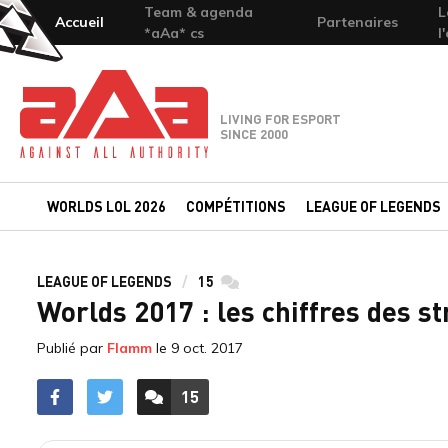
Team & agenda
L
Accueil
Partenaires
*aAa* cs
l
Team-aAa - against All authority
LIVING FOR ESPORT
SINCE 2000
WORLDS LOL 2026
COMPÉTITIONS
LEAGUE OF LEGENDS
LEAGUE OF LEGENDS
15
commentaires
Worlds 2017 : les chiffres des s
Publié par
Flamm
le
9 oct. 2017
15
ACCÉDER AUX
COMMENTAIRES