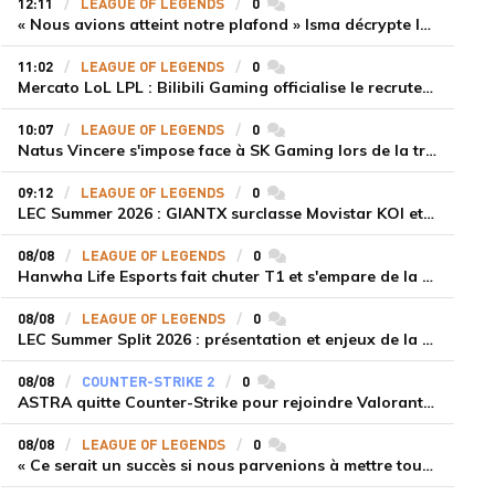
12:11
LEAGUE OF LEGENDS
0
commentaires
« Nous avions atteint notre plafond » Isma décrypte le renouveau de GiantX et la victoire face à Movistar KOI
11:02
LEAGUE OF LEGENDS
0
commentaires
Mercato LoL LPL : Bilibili Gaming officialise le recrutement de Flandre sur la toplane
10:07
LEAGUE OF LEGENDS
0
commentaires
Natus Vincere s'impose face à SK Gaming lors de la troisième semaine du LEC Summer Split 2026
09:12
LEAGUE OF LEGENDS
0
commentaires
LEC Summer 2026 : GIANTX surclasse Movistar KOI et se fait une place sur le podium
08/08
LEAGUE OF LEGENDS
0
commentaires
Hanwha Life Esports fait chuter T1 et s'empare de la deuxième place du Legend Group
08/08
LEAGUE OF LEGENDS
0
commentaires
LEC Summer Split 2026 : présentation et enjeux de la troisième semaine de compétition
08/08
COUNTER-STRIKE 2
0
commentaires
ASTRA quitte Counter-Strike pour rejoindre Valorant et la scène compétitive Game Changers
08/08
LEAGUE OF LEGENDS
0
commentaires
« Ce serait un succès si nous parvenions à mettre tous les joueurs à niveau pour espérer atteindre les playoffs », Nukeduck et Mithy après la victoire de Team Heretics