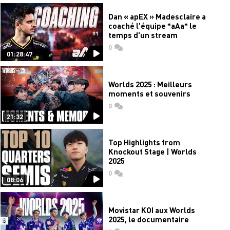
Dan « apEX » Madesclaire a
coaché l'équipe *aAa* le
temps d'un stream
0
commentaires
01:28:47
Worlds 2025 : Meilleurs
moments et souvenirs
0
commentaires
21:32
Top Highlights from
Knockout Stage | Worlds
2025
0
commentaires
08:06
Movistar KOI aux Worlds
2025, le documentaire